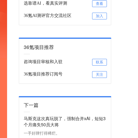
选靠谱AI，看真实评测
查看
36氪AI测评官方交流社区
加入
36氪项目推荐
咨询项目审核和入驻
联系
36氪项目推荐订阅号
关注
下一篇
马斯克这次真玩脱了，强制合并xAI，短短3
个月痛失50员大将
一手好牌打得稀烂。