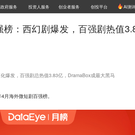
创投发布
项目推荐
核心服务
LP源计划
政府服务
投资人服务
创业者服务
创投平台
AI测
36氪Pro
VClub
VClub投资机构库
创投氪堂
城市之窗
投资机构职位推介
企业入驻
投资人认证
强榜：西幻剧爆发，百强剧热值3.8
爆发，百强剧总热值3.83亿，DramaBox成最大黑马
26年4月海外微短剧百强榜。