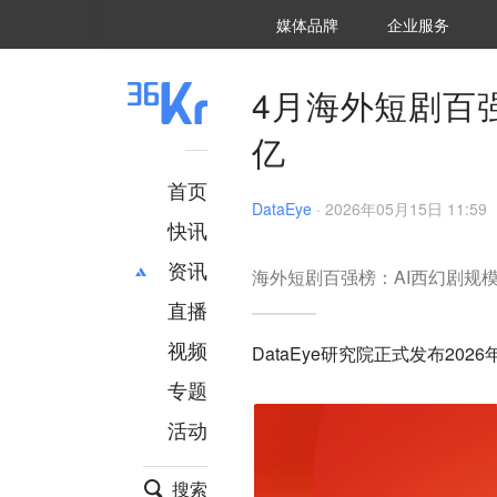
36氪Auto
数字时氪
企业号
未来消费
智能涌现
未来城市
启动Power on
媒体品牌
企业服务
企服点评
36氪出海
36氪研究院
潮生TIDE
36氪企服点评
36Kr研究院
36氪财经
职场bonus
36碳
后浪研究所
36Kr创新咨询
暗涌Waves
硬氪
氪睿研究院
4月海外短剧百
亿
首页
DataEye
·
2026年05月15日 11:59
快讯
资讯
海外短剧百强榜：AI西幻剧规模化
直播
最新
推荐
创投
财经
视频
DataEye研究院正式发布20
汽车
AI
专题
科技
项目推荐
活动
专精特新
安徽
搜索