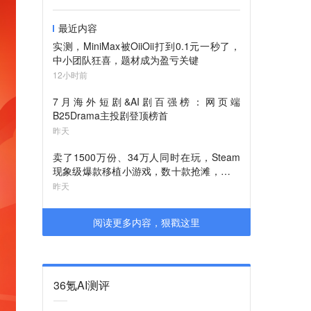
最近内容
实测，MiniMax被OiiOii打到0.1元一秒了，
中小团队狂喜，题材成为盈亏关键
12小时前
7月海外短剧&AI剧百强榜：网页端
B25Drama主投剧登顶榜首
昨天
卖了1500万份、34万人同时在玩，Steam
现象级爆款移植小游戏，数十款抢滩，最高
人气榜第一
昨天
阅读更多内容，狠戳这里
36氪AI测评