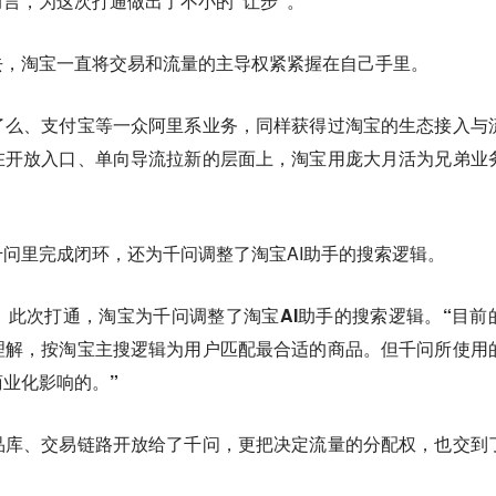
言，为这次打通做出了不小的“让步”。
去，淘宝一直将交易和流量的主导权紧紧握在自己手里。
了么、支付宝等一众阿里系业务，同样获得过淘宝的生态接入与
在开放入口、单向导流拉新的层面上，淘宝用庞大月活为兄弟业
问里完成闭环，还为千问调整了淘宝AI助手的搜索逻辑。
此次打通，淘宝为千问调整了淘宝AI助手的搜索逻辑。“目前的
理解，按淘宝主搜逻辑为用户匹配最合适的商品。但千问所使用
商业化影响的。”
品库、交易链路开放给了千问，更把决定流量的分配权，也交到