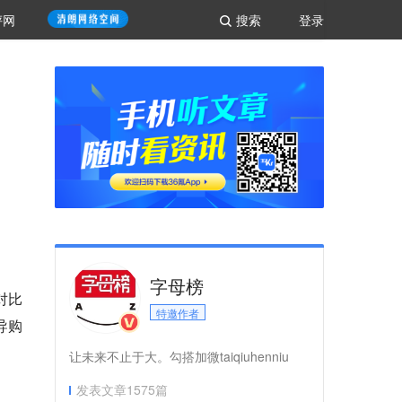
评网
搜索
登录
字母榜
对比
特邀作者
导购
让未来不止于大。勾搭加微taiqiuhenniu
发表文章
1575
篇