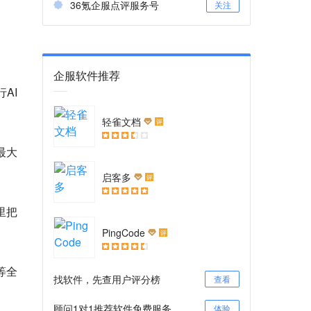
36氪企服点评服务号
关注
企服软件推荐
AI
轻雀文档
评
最大
启客多
评
里把
PingCode
评
等全
找软件，先查用户评分榜
查看
顾问1对1推荐软件免费服务
体验