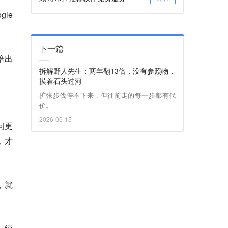
le
下一篇
给出
拆解野人先生：两年翻13倍，没有参照物，
摸着石头过河
扩张步伐停不下来，但往前走的每一步都有代
价。
2026-05-15
问更
，才
，就