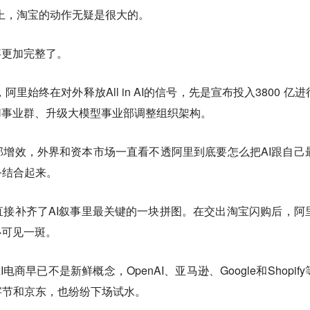
的路上，淘宝的动作无疑是很大的。
事更加完整了。
阿里始终在对外释放All in AI的信号，先是宣布投入3800 亿进行
H事业群、升级大模型事业部调整组织架构。
增效，外界和资本市场一直看不透阿里到底要怎么把AI跟自己
务结合起来。
接补齐了AI叙事里最关键的一块拼图。在交出淘宝闪购后，阿
心可见一斑。
商早已不是新鲜概念，OpenAI、亚马逊、Google和Shopify
字节和京东，也纷纷下场试水。