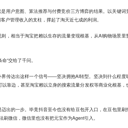
索是用户意图、算法推荐与付费竞价三方博弈的结果。以关键词
团客户管理收入的支柱，撑起了淘天近七成的利润。
则，相当于淘宝把赖以生存的流量变现根基，从AI购物场景里
条命”交给了千问。
界传达出这样一个信号——坚决拥抱AI转型。
坚决到什么程度
可以靠边，甚至淘宝赖以立身的搜索流量分发权等商业化根基，
易迈出的一步。毕竟抖音至今也没有给豆包开入口，在豆包里刷
法刷微信，微信里也没有把元宝作为Agent引入。