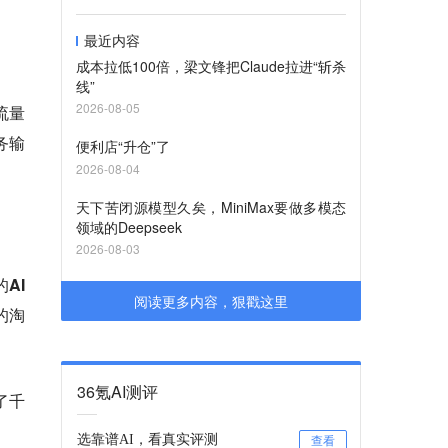
最近内容
成本拉低100倍，梁文锋把Claude拉进“斩杀
线”
2026-08-05
流量
务输
便利店“升仓”了
2026-08-04
天下苦闭源模型久矣，MiniMax要做多模态
领域的Deepseek
2026-08-03
AI
阅读更多内容，狠戳这里
的淘
36氪AI测评
了千
选靠谱AI，看真实评测
查看