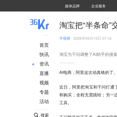
36氪Auto
数字时氪
企业号
未来消费
智能涌现
未来城市
启动Power on
媒体品牌
企业服务
企服点评
36氪出海
36氪研究院
潮生TIDE
36氪企服点评
36Kr研究院
36氪财经
职场bonus
36碳
后浪研究所
36Kr创新咨询
暗涌Waves
硬氪
氪睿研究院
淘宝把“半条命”
字母榜
·
2026年05月15日 07:16
首页
快讯
淘宝为千问调整了AI助手的搜
资讯
AI电商，阿里这次动真格的了
直播
最新
推荐
创投
财经
视频
近日，阿里把淘宝和千问打通了
汽车
AI
专题
和购买，全程无需跳转；另一边
科技
项目推荐
活动
专精特新
安徽
工具。
搜索