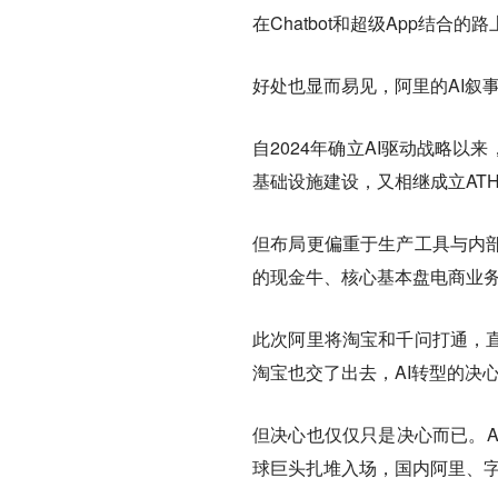
在Chatbot和超级App结合
好处也显而易见，阿里的AI叙
自2024年确立AI驱动战略以来，
基础设施建设，又相继成立AT
但布局更偏重于生产工具与内部
的现金牛、核心基本盘电商业
此次阿里将淘宝和千问打通，直
淘宝也交了出去，AI转型的决
但决心也仅仅只是决心而已。AI电
球巨头扎堆入场，国内阿里、