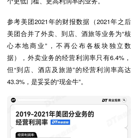
个更低门槛、更高利润率的业务。
参考美团2021年的财报数据（2021年之后
美团合并了外卖、到店、酒旅等业务为“核
心本地商业”，不再公布各板块独立数
据），外卖业务的经营利润率只有6.4%，
但“到店、酒店及旅游”的经营利润率高达
43.3%，是妥妥的“现金牛”。