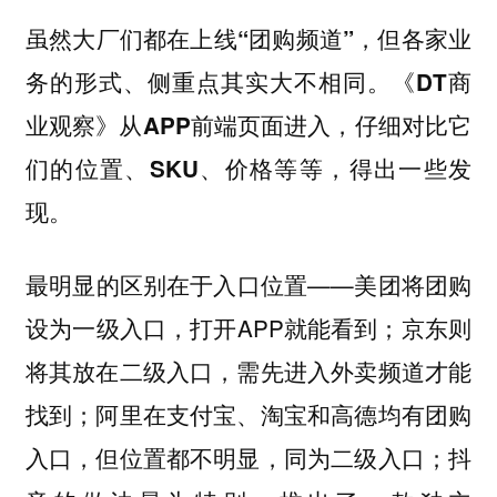
虽然大厂们都在上线“团购频道”，但各家业
务的形式、侧重点其实大不相同。《DT商
业观察》从APP前端页面进入，仔细对比它
们的位置、SKU、价格等等，得出一些发
现。
——美团将团购
最明显的区别在于入口位置
设为一级入口，打开APP就能看到；京东则
将其放在二级入口，需先进入外卖频道才能
找到；阿里在支付宝、淘宝和高德均有团购
入口，但位置都不明显，同为二级入口；抖