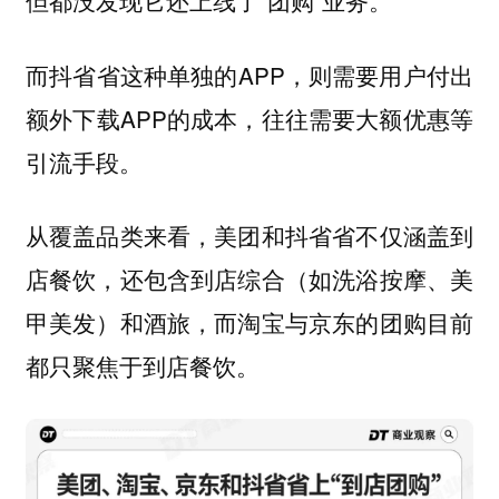
但都没发现它还上线了“团购”业务。
而抖省省这种单独的APP，则需要用户付出
额外下载APP的成本，往往需要大额优惠等
引流手段。
从覆盖品类来看，美团和抖省省不仅涵盖到
店餐饮，还包含到店综合（如洗浴按摩、美
甲美发）和酒旅，而淘宝与京东的团购目前
都只聚焦于到店餐饮。