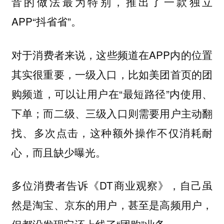
音的做法最为特别，推出了一款独立
APP“抖省省”。
对于消费者来说，这些频道在APP内的位置
其实很重要，一级入口，比如美团首页的团
购频道，可以让用户在“最短路径”内使用、
下单；而二级、三级入口则需要用户主动翻
找、多次点击，这种额外操作不仅消耗耐
心，而且缺少曝光。
多位消费者告诉《DT商业观察》，自己虽
然是淘宝、京东的用户，甚至是高频用户，