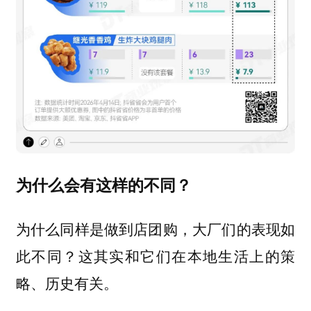
为什么会有这样的不同？
为什么同样是做到店团购，大厂们的表现如
此不同？这其实和它们在本地生活上的策
略、历史有关。