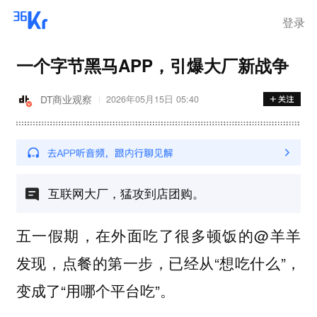
登录
一个字节黑马APP，引爆大厂新战争
DT商业观察
2026年05月15日 05:40
互联网大厂，猛攻到店团购。
五一假期，在外面吃了很多顿饭的@羊羊
发现，点餐的第一步，已经从“想吃什么”，
变成了“用哪个平台吃”。