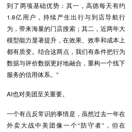
到了两项基础优势：其一，高德每天有约
1.8亿用户，持续产生出行与到店导航行
为，带来海量的门店搜索；
其二，近两年大
模型能力显著提升，在效果、效率和成本上
结合这两点，我们有条件把行为
都有质变。
数据与评价数据更好地融合，重构一个线下
服务的信用体系。”
AI也对美团至关重要。
一个有点反常识的事情是，虽然过去一年在
外卖大战中美团像一个“防守者”，但在