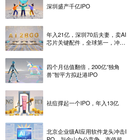
深圳盛产千亿IPO
年入21亿，深圳70后夫妻，卖AI
芯片关键配件，全球第一，冲刺
港股IPO
四个月估值翻倍，200亿“独角
兽”智平方拟赴港IPO
祛痘撑起一个IPO，年入13亿
北京企业级AI应用软件龙头冲击I
PO，与金山办公竞争，市值超33