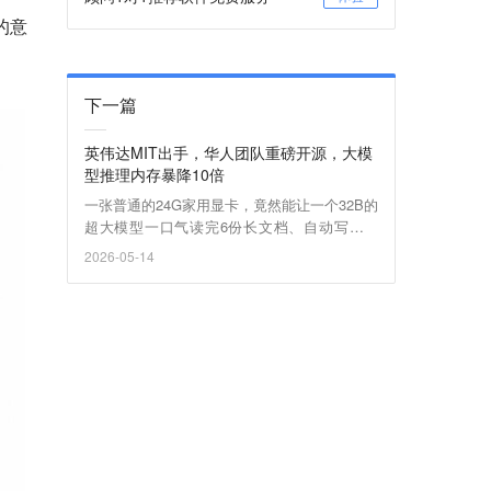
的意
下一篇
英伟达MIT出手，华人团队重磅开源，大模
型推理内存暴降10倍
一张普通的24G家用显卡，竟然能让一个32B的
超大模型一口气读完6份长文档、自动写出周
报？英伟达、MIT、浙大华人研究者联合出新
2026-05-14
招，让内存消耗直接暴降10倍，不降智也不爆
显存，彻底击穿硬件天花板。