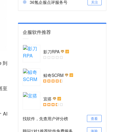
36氪企服点评服务号
关注
企服软件推荐
影刀RPA
评
 到
鲸奇SCRM
评
甚至
宜搭
评
AI
找软件，先查用户评分榜
查看
顾问1对1推荐软件免费服务
体验