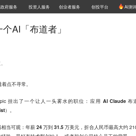
创投发布
项目推荐
核心服务
LP源计划
政府服务
投资人服务
创业者服务
创投平台
AI测
36氪Pro
VClub
VClub投资机构库
创投氪堂
城市之窗
投资机构职位推介
企业入驻
投资人认证
一个AI「布道者」
道。
都透着点不寻常。
thropic 挂出了一个让人一头雾水的职位：
应用 AI Claude 
list）。
遇相当可观：
年薪 24 万到 31.5 万美元
，折合人民币最高大约 210