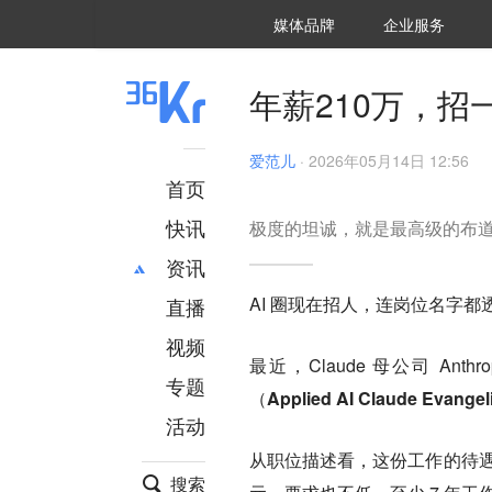
36氪Auto
数字时氪
企业号
未来消费
智能涌现
未来城市
启动Power on
媒体品牌
企业服务
企服点评
36氪出海
36氪研究院
潮生TIDE
36氪企服点评
36Kr研究院
36氪财经
职场bonus
36碳
后浪研究所
36Kr创新咨询
暗涌Waves
硬氪
氪睿研究院
年薪210万，招
爱范儿
·
2026年05月14日 12:56
首页
快讯
极度的坦诚，就是最高级的布
资讯
AI 圈现在招人，连岗位名字
直播
最新
推荐
创投
财经
视频
最近，Claude 母公司 An
汽车
AI
专题
（Applied AI Claude Evange
科技
项目推荐
活动
专精特新
安徽
从职位描述看，这份工作的待
搜索