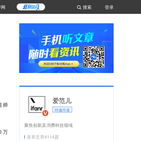
评网
搜索
登录
爱范儿
布道师
特邀作者
聚焦创新及消费科技领域
 万
发表文章
4114
篇