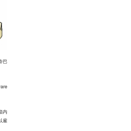
怜巴
are
机箱内
可以雇