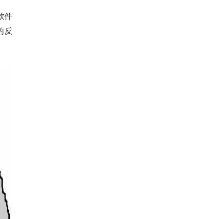
软件
 的反