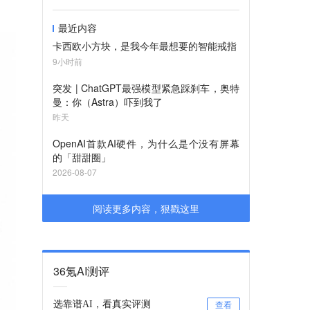
最近内容
卡西欧小方块，是我今年最想要的智能戒指
9小时前
突发 | ChatGPT最强模型紧急踩刹车，奥特
曼：你（Astra）吓到我了
昨天
OpenAI首款AI硬件，为什么是个没有屏幕
的「甜甜圈」
2026-08-07
阅读更多内容，狠戳这里
36氪AI测评
选靠谱AI，看真实评测
查看