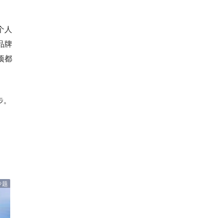
个人
品牌
项都
步。
专题