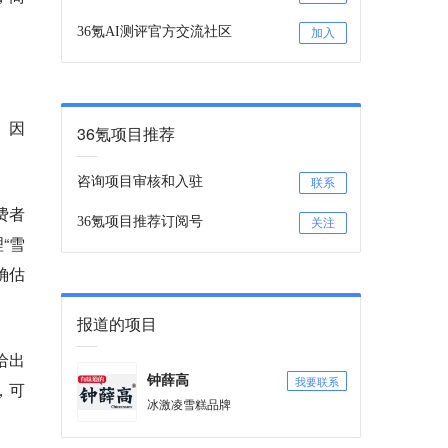
36氪AI测评官方交流社区
加入
。因
36氪项目推荐
咨询项目审核和入驻
联系
费者
36氪项目推荐订阅号
关注
“雪
确估
报道的项目
给出
我要联系
钟薛高
，可
冰激凌雪糕品牌