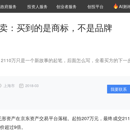
创投发布
项目推荐
核心服务
LP源计划
政府服务
投资人服务
创业者服务
创投平台
AI测
36氪Pro
VClub
VClub投资机构库
创投氪堂
城市之窗
投资机构职位推介
企业入驻
投资人认证
万拍卖：买到的是商标，不是品牌
2110万只是一个新故事的起笔，后面怎么写，全看买方的下一
上海市
2018-03
我要联系
8件无形资产在京东资产交易平台落槌。起拍207万元，最终成交211
溢价超过9倍。