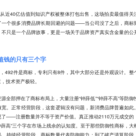
，从近40亿估值到知识产权被整体打包出售，这场拍卖最值得关
了一个很多消费品牌长期回避的问题——当公司没了之后，商标
，不只是一个品牌故事，更是一场关于品牌资产真实含金量的公
正值钱的只有三个字
中，492件是商标，专利只有8件，其中大部分还是外观设计。整
重，技术资产极轻。
源全部押在了商标布局上，大量注册“钟薛低”“钟薛不高”等防御
做宽。正常经营阶段，这套逻辑没有问题，新消费品牌普遍如此
了——注册数量并不等于资产价值。真正推动2110万元成交的
“钟薛高”三个字在市场上残余的认知度。至于那些防御性商标，大
品。持续经营阶段，商标数量代表防御能力；到了破产清算阶段