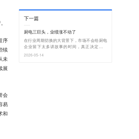
下一篇
产。
厨电三巨头，业绩涨不动了
程序
在行业周期切换的大背景下，市场不会给厨电
企业留下太多讲故事的时间，真正决定生死
些续
的，不是谁吹出来的概念最炫，而是谁的产品
2026-05-14
从未
最硬、最懂人心。
续展
誉会
容易
术和