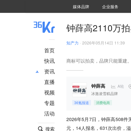
36氪Auto
数字时氪
企业号
未来消费
智能涌现
未来城市
启动Power on
媒体品牌
企业服务
企服点评
36氪出海
36氪研究院
潮生TIDE
36氪企服点评
36Kr研究院
36氪财经
职场bonus
36碳
后浪研究所
36Kr创新咨询
暗涌Waves
硬氪
氪睿研究院
钟薛高2110
知产力
·
2026年05月14日 11:39
首页
快讯
商标可以拍卖，品牌只能重建。
资讯
直播
最新
推荐
A轮
钟薛高
创投
财经
视频
冰激凌雪糕品牌
汽车
AI
专题
36氪报道
消费电商
科技
项目推荐
活动
专精特新
安徽
2026年5月7日，钟薛高50
元，14人报名，631次出价，
搜索