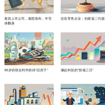
家居上市公司，都想靠AI、半导
忠告零售企业：别硬逼二代接
体翻身
96岁的联合利华拆掉“旧房子”
澜起科技的“惊魂三日”