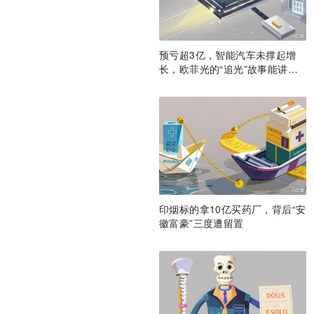
预亏超3亿，智能汽车未撑起增
长，欧菲光的“追光”故事能讲通
吗？
印烟标的拿10亿买药厂，背后“安
徽富豪”三度遭留置