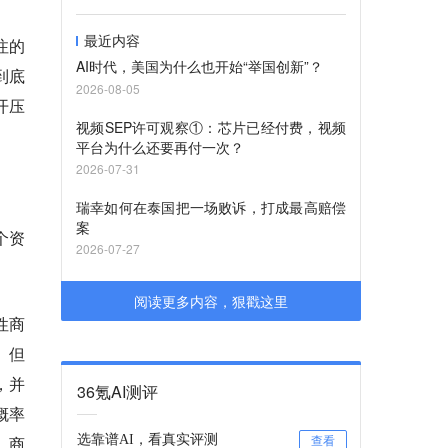
最近内容
注的
AI时代，美国为什么也开始“举国创新”？
到底
2026-08-05
开压
视频SEP许可观察①：芯片已经付费，视频
平台为什么还要再付一次？
2026-07-31
瑞幸如何在泰国把一场败诉，打成最高赔偿
案
个资
2026-07-27
阅读更多内容，狠戳这里
性商
。但
，并
36氪AI测评
概率
，商
选靠谱AI，看真实评测
查看