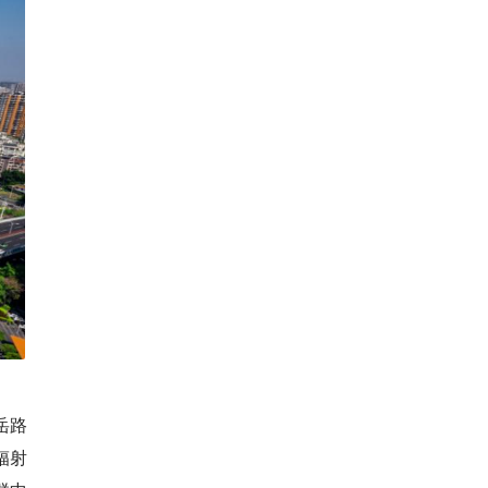
岳路
辐射