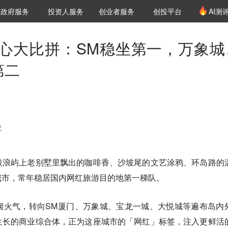
创投发布
项目推荐
核心服务
LP源计划
政府服务
投资人服务
创业者服务
创投平台
AI测
36氪Pro
VClub
VClub投资机构库
创投氪堂
城市之窗
投资机构职位推介
企业入驻
投资人认证
心大比拼：SM稳坐第一，万象城
第二
貌
鼓浪屿上老别墅里飘出的咖啡香、沙坡尾的文艺涂鸦、环岛路的
城市，常年稳居国内网红旅游目的地第一梯队。
烟火气，转向SM厦门、万象城、宝龙一城、大悦城等遍布岛内
生长的商业综合体，正为这座城市的「网红」标签，注入更鲜活