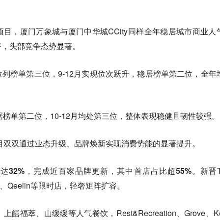
目，厦门万象城与厦门中华城CCity同样全年稳居城市商业人
替，头部竞争态势显著。
月位列榜单第三位，9-12月实现位次跃升，稳居榜单第二位，全年
踞榜单第二位，10-12月均处第三位，整体表现稳健且韧性较强。
项目双双通过业态升级、品牌焕新实现消费势能的显著提升。
达32%，完成近百家品牌更新，其中首店占比超55%。
新晋T
Dior、Qeelin等限时店，轻奢矩阵扩容。
萃、山缓缓等人气餐饮，Rest&Recreation、Grove、Ke