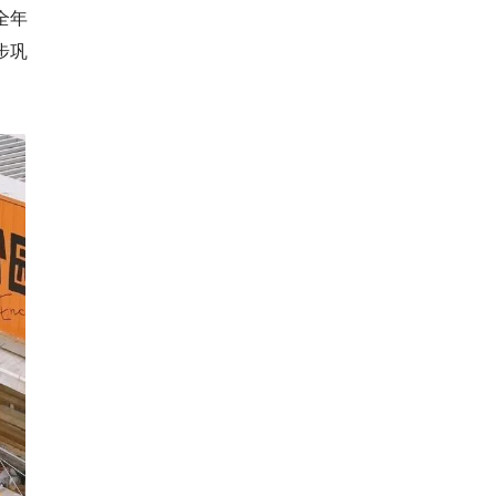
全年
步巩