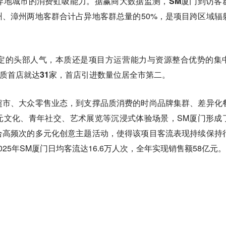
异地城市的消费虹吸能力。据赢商大数据监测，
SM厦门到访客
州、漳州两地客群合计占异地客群总量的50%，是项目跨区域辐
定的头部人气，本质还是项目方运营能力与资源整合优势的集
品质首店就达31家，首店引进数量位居全市第二。
超市、大众零售业态，到支撑品质消费的时尚品牌集群、差异化
元文化、青年社交、艺术展览等沉浸式体验场景，SM厦门形成
合高频次的多元化创意主题活动，使得该项目客流表现持续保持
25年SM厦门日均客流达16.6万人次，全年实现销售额58亿元