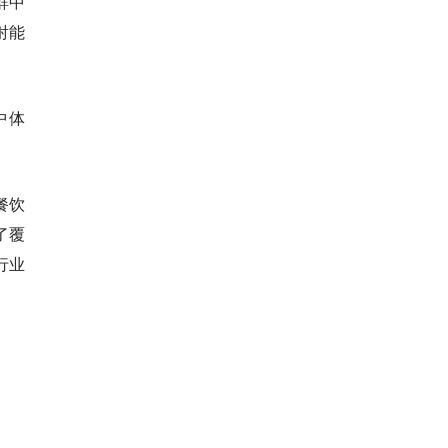
群中
射能
中体
餐饮
了覆
行业
。