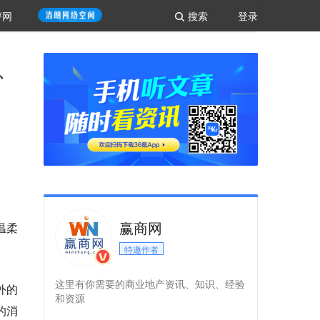
评网
搜索
登录
、
赢商网
温柔
特邀作者
这里有你需要的商业地产资讯、知识、经验
外的
和资源
的消