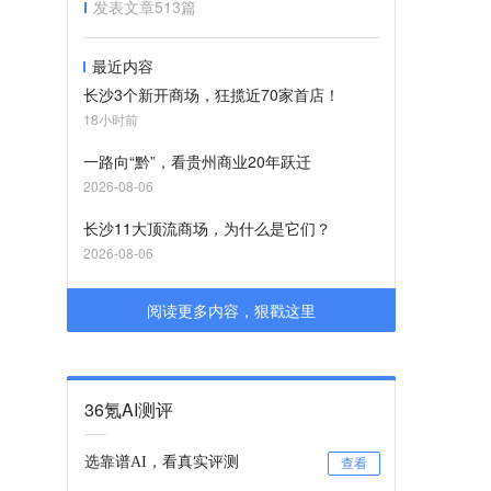
发表文章
513
篇
最近内容
长沙3个新开商场，狂揽近70家首店！
18小时前
一路向“黔”，看贵州商业20年跃迁
2026-08-06
长沙11大顶流商场，为什么是它们？
2026-08-06
阅读更多内容，狠戳这里
36氪AI测评
选靠谱AI，看真实评测
查看