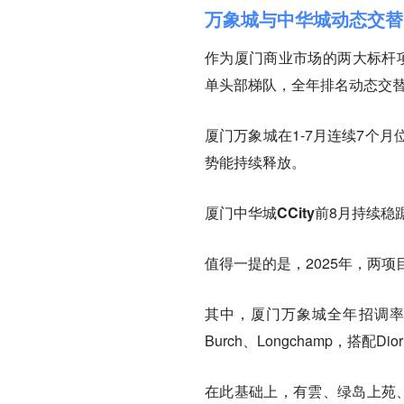
万象城与中华城动态交替
作为厦门商业市场的两大标杆项
单头部梯队，全年排名动态交
厦门万象城
在1-7月连续7个
势能持续释放。
厦门中华城CCity
前8月持续稳
值得一提的是，2025年，两
其中，
厦门万象城全年招调率
Burch、Longchamp，搭配
在此基础上，有雲、绿岛上苑、上饍福