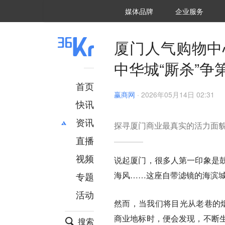
36氪Auto
数字时氪
企业号
未来消费
智能涌现
未来城市
启动Power on
媒体品牌
企业服务
企服点评
36氪出海
36氪研究院
潮生TIDE
36氪企服点评
36Kr研究院
36氪财经
职场bonus
36碳
后浪研究所
36Kr创新咨询
暗涌Waves
硬氪
氪睿研究院
厦门人气购物中
中华城“厮杀”争
首页
赢商网
·
2026年05月14日 02:31
快讯
资讯
探寻厦门商业最真实的活力面
直播
最新
推荐
创投
财经
视频
说起厦门，很多人第一印象是
汽车
AI
海风……这座自带滤镜的海滨
专题
科技
项目推荐
活动
专精特新
安徽
然而，当我们将目光从老巷的
商业地标时，便会发现，不断
搜索