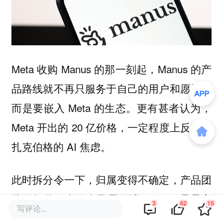
Meta 收购 Manus 的那一刻起，Manus 的产
品路线就不再只服务于自己的用户和愿景，
而是要嵌入 Meta 的生态。更有甚者认为，
Meta 开出的 20 亿价格，一定程度上反应了
扎克伯格的 AI 焦虑。
此时拆分令一下，归属变得不确定，产品团
队不知道下个月自己属于谁，follow 是最安
3
42
15
写评论...
全的策略：做行业已经验证过的功能，不会