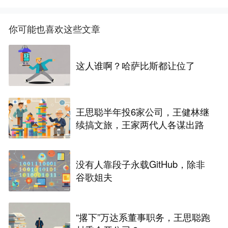
你可能也喜欢这些文章
这人谁啊？哈萨比斯都让位了
王思聪半年投6家公司，王健林继
续搞文旅，王家两代人各谋出路
没有人靠段子永载GitHub，除非
谷歌姐夫
“撂下”万达系董事职务，王思聪跑