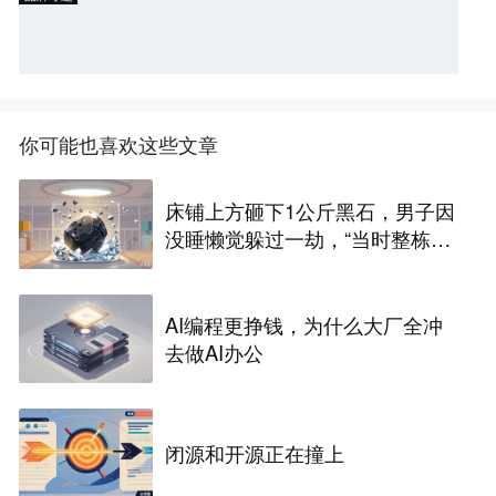
你可能也喜欢这些文章
床铺上方砸下1公斤黑石，男子因
没睡懒觉躲过一劫，“当时整栋房
都在震动”
AI编程更挣钱，为什么大厂全冲
去做AI办公
闭源和开源正在撞上