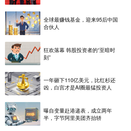
全球最赚钱基金，迎来95后中国
合伙人
狂欢落幕 韩股投资者的“至暗时
刻”
一年砸下110亿美元，比红杉还
凶，白宫才是AI圈最猛投资人
曝自变量赴港递表，成立两年
半，字节阿里美团齐抬轿