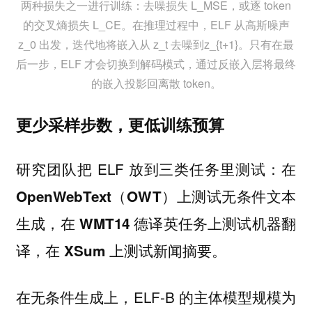
两种损失之一进行训练：去噪损失 L_MSE，或逐 token
的交叉熵损失 L_CE。在推理过程中，ELF 从高斯噪声
z_0 出发，迭代地将嵌入从 z_t 去噪到z_{t+1}。只有在最
后一步，ELF 才会切换到解码模式，通过反嵌入层将最终
的嵌入投影回离散 token。
更少采样步数，更低训练预算
研究团队把 ELF 放到三类任务里测试：
在
OpenWebText（OWT）上测试无条件文本
生成，在 WMT14 德译英任务上测试机器翻
译，在 XSum 上测试新闻摘要。
在无条件生成上，ELF-B 的主体模型规模为