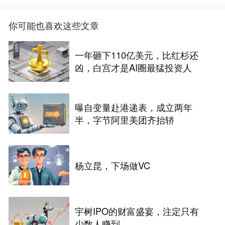
你可能也喜欢这些文章
一年砸下110亿美元，比红杉还
凶，白宫才是AI圈最猛投资人
曝自变量赴港递表，成立两年
半，字节阿里美团齐抬轿
杨立昆，下场做VC
宇树IPO的财富盛宴，注定只有
少数人赚到