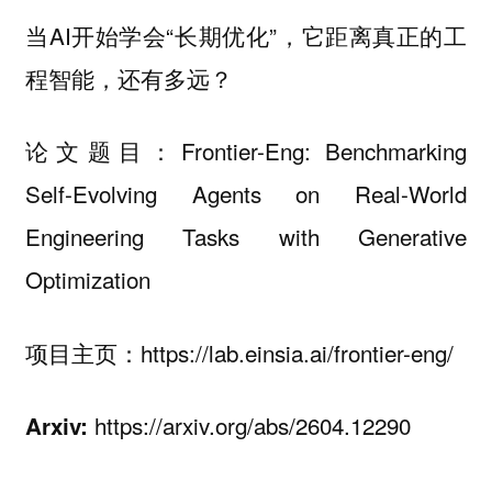
当AI开始学会“长期优化”，它距离真正的工
程智能，还有多远？
Frontier-Eng: Benchmarking
论文题目：
Self-Evolving Agents on Real-World
Engineering Tasks with Generative
Optimization
https://lab.einsia.ai/frontier-eng/
项目主页：
https://arxiv.org/abs/2604.12290
Arxiv: