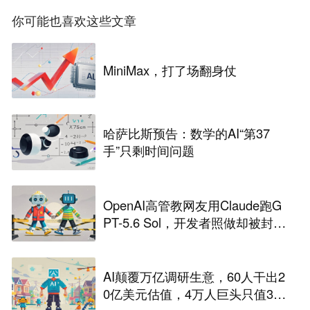
你可能也喜欢这些文章
MiniMax，打了场翻身仗
哈萨比斯预告：数学的AI“第37
手”只剩时间问题
OpenAI高管教网友用Claude跑G
PT-5.6 Sol，开发者照做却被封
号，CC之父火速下场回应后还想
挖角却遭拒
AI颠覆万亿调研生意，60人干出2
0亿美元估值，4万人巨头只值34