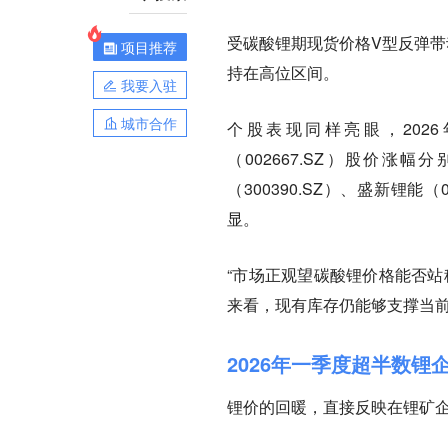
受碳酸锂期现货价格V型反弹带
项目推荐
持在高位区间。
我要入驻
城市合作
个股表现同样亮眼，2026年
（002667.SZ）股价涨幅分别
（300390.SZ）、盛新锂能
显。
“市场正观望碳酸锂价格能否站
来看，现有库存仍能够支撑当
2026年一季度超半数锂
锂价的回暖，直接反映在锂矿