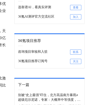
本优
选靠谱AI，看真实评测
查看
企业
36氪AI测评官方交流社区
加入
，天
3亿
36氪项目推荐
增长
咨询项目审核和入驻
联系
36氪项目推荐订阅号
关注
比激
下一篇
同比
别被“史上最强”吓住，北方高温南方暴雨≠
超级厄尔尼诺，专家：大概率中等强度，最
大影响在2027年