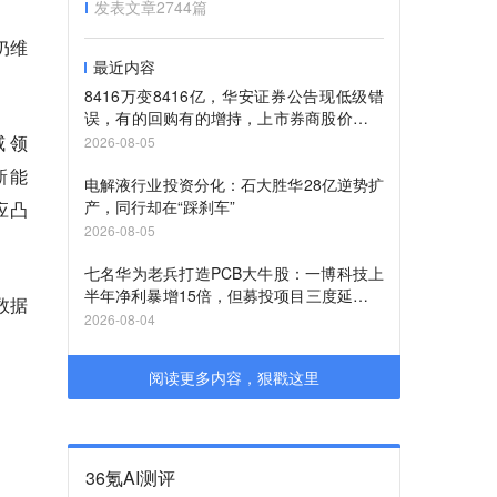
发表文章
2744
篇
仍维
最近内容
8416万变8416亿，华安证券公告现低级错
误，有的回购有的增持，上市券商股价待重
估
威领
2026-08-05
新能
电解液行业投资分化：石大胜华28亿逆势扩
产，同行却在“踩刹车”
应凸
2026-08-05
七名华为老兵打造PCB大牛股：一博科技上
半年净利暴增15倍，但募投项目三度延期，
数据
进度不足六成
2026-08-04
阅读更多内容，狠戳这里
36氪AI测评