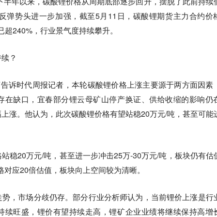
年下半年以来，碳酸锂价格从周期底部逐步回升，摆脱了此前持续
，反弹势头进一步加强，截至5月11日，碳酸锂期货主力合约价
涨幅已超240%，行业景气度持续攀升。
持续？
柯告诉时代周报记者，本轮碳酸锂价格上涨主要源于两方面因素
存在缺口，宜春部分锂云母矿山停产换证、供给收缩的影响仍
上涨。他认为，此次碳酸锂价格有望站稳20万元/吨，甚至可能
稳20万元/吨，甚至进一步冲击25万-30万元/吨，板块仍有估
价格对应20倍估值，板块向上空间较为清晰。
走势，市场分歧仍存。部分行业分析师认为，当前锂价上涨是行
持续旺盛，锂价有望持续走高，锂矿企业业绩将继续保持高增