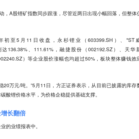
动，A股锂矿指数同步跟涨，尽管近两日出现小幅回落，但整体
初至5月11日收盘，永杉锂业（603399.SH）、*ST
达136.38%、111.61%，融捷股份（002192.SZ）、天华
（002240.SZ）等企业股价涨幅也均超过50%，板块整体赚钱效
稳20万元/吨。”5月11日，方正证券表示，从目前已披露的库存
前碳酸锂价格水平，为价格企稳提供基础支撑。
企增长翻倍
企业的业绩报表中。