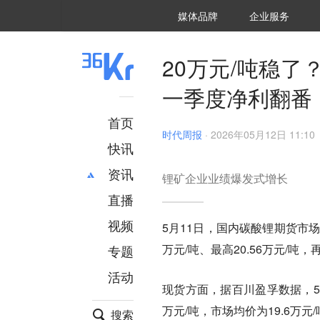
36氪Auto
数字时氪
企业号
未来消费
智能涌现
未来城市
启动Power on
媒体品牌
企业服务
企服点评
36氪出海
36氪研究院
潮生TIDE
36氪企服点评
36Kr研究院
36氪财经
职场bonus
36碳
后浪研究所
36Kr创新咨询
暗涌Waves
硬氪
氪睿研究院
20万元/吨稳了
一季度净利翻番
首页
时代周报
·
2026年05月12日 11:10
快讯
资讯
锂矿企业业绩爆发式增长
直播
最新
推荐
创投
财经
视频
5月11日，国内碳酸锂期货市场
汽车
AI
万元/吨、最高20.56万元/吨
专题
科技
项目推荐
活动
专精特新
安徽
现货方面，据百川盈孚数据，5月1
万元/吨，市场均价为19.6万元
搜索