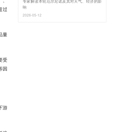
）、
专家解读本轮厄尔尼诺及其对天气、经济的影
响
超过
2026-05-12
品量
要受
等因
下游