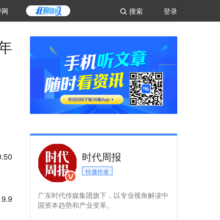
评网
搜索
登录
年
时代周报
50
特邀作者
广东时代传媒集团旗下，以专业视角解读中
.9
国资本趋势和产业变革。