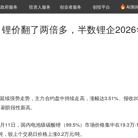
创投发布
项目推荐
核心服务
LP源计划
政府服务
投资人服务
创业者服务
创投平台
AI测
36氪Pro
VClub
VClub投资机构库
创投氪堂
城市之窗
投资机构职位推介
企业入驻
投资人认证
？锂价翻了两倍多，半数锂企2026
延续强势走势，主力合约盘中持续走高，涨幅达3.51%、报收20.
，再刷阶段性新高。
1日，国内电池级碳酸锂（99.5%）市场价格集中在19.3万-19
/吨，较上个交易日价格上涨0.2万元/吨。