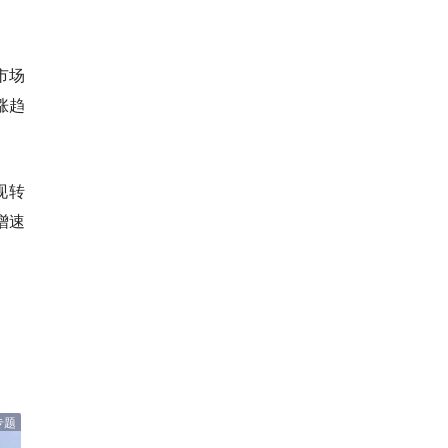
市场
涨趋
现转
增速
专题