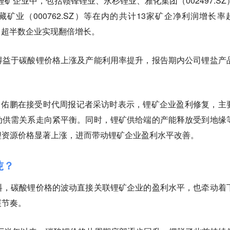
家锂矿企业中，包括赣锋锂业、永杉锂业、雅化集团（002497.SZ
、西藏矿业（000762.SZ）等在内的共计13家矿企净利润增长率
2%，超半数企业实现翻倍增长。
得益于碳酸锂价格上涨及产能利用率提升，报告期内公司锂盐产
e分析师曾佑鹏在接受时代周报记者采访时表示，锂矿企业盈利修复，主
动供需关系走向紧平衡。同时，锂矿供给端的产能释放受到地缘
锂资源价格显著上涨，进而带动锂矿企业盈利水平改善。
吨？
料，碳酸锂价格的波动直接关联锂矿企业的盈利水平，也牵动着
展节奏。