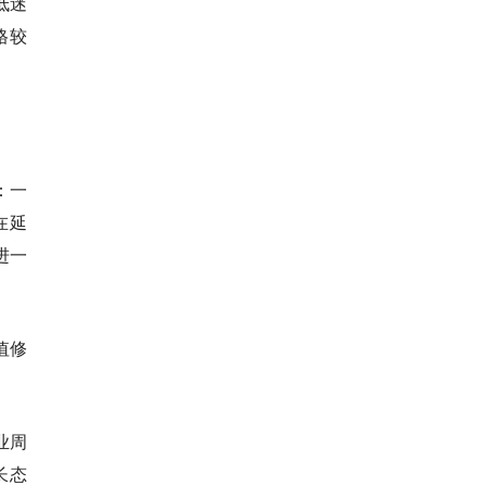
低迷
格较
：一
在延
进一
值修
业周
长态