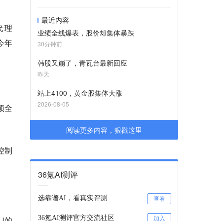
最近内容
代理
业绩全线爆表，股价却集体暴跌
今年
30分钟前
韩股又崩了，青瓦台最新回应
昨天
站上4100，黄金股集体大涨
2026-08-05
顶全
阅读更多内容，狠戳这里
控制
36氪AI测评
选靠谱AI，看真实评测
查看
36氪AI测评官方交流社区
U的
加入