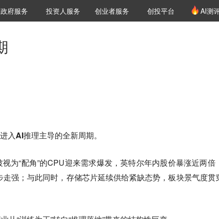
创投发布
项目推荐
核心服务
LP源计划
政府服务
投资人服务
创业者服务
创投平台
AI测
36氪Pro
VClub
VClub投资机构库
创投氪堂
城市之窗
投资机构职位推介
企业入驻
投资人认证
期
式进入
AI推理主导的全新周期。
视为“配角”的CPU迎来需求爆发，英特尔年内股价暴涨近两倍
步走强；与此同时，存储芯片延续供给紧缺态势，板块景气度贯