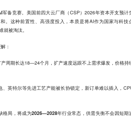
AI军备竞赛
。美国前四大云厂商（CSP）2026年资本开支预计
和。这种前置性、高强度投入，本质是将AI作为国家与科技
，谁就被淘汰。
缓解：
产周期长达18—24个月，扩产速度远跟不上需求爆发，价格持
电、英特尔等先进工艺产能被长协锁定，新订单难以插入，CP
格局，将成为2026—2028年行业常态
，供需失衡不会因短期