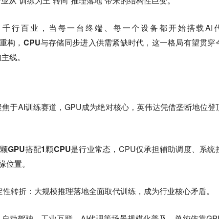
业从“训练为王”转向“推理落地”带来的结构性巨变。
千行百业，当每一台终端、每一个设备都开始搭载AI
底重构，
CPU与存储同步进入供需紧缺时代
，这一格局有望贯穿
的主线。
焦于AI训练赛道，GPU成为绝对核心，英伟达凭借垄断地位登
8颗GPU搭配1颗CPU
是行业常态，CPU仅承担辅助调度、系统
边缘位置。
决定性转折：
大规模推理落地全面取代训练，成为行业核心矛盾。
、自动驾驶、工业互联、AI代理等场景规模化普及，单纯依靠GP