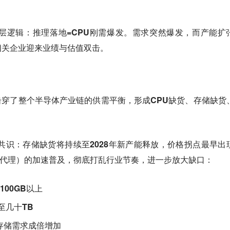
底层逻辑：
推理落地=CPU刚需爆发。
需求突然爆发，而产能扩
相关企业迎来业绩与估值双击。
击穿了整个半导体产业链的供需平衡，形成
CPU缺货、存储缺货
成共识：
存储缺货将持续至2028年新产能释放，
价格拐点最早出
AI（AI代理）的加速普及，彻底打乱行业节奏，进一步放大缺口：
100GB以上
至
几十TB
存储需求成倍增加