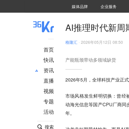
36氪Auto
数字时氪
企业号
未来消费
智能涌现
未来城市
启动Power on
媒体品牌
企业服务
企服点评
36氪出海
36氪研究院
潮生TIDE
36氪企服点评
36Kr研究院
36氪财经
职场bonus
36碳
后浪研究所
36Kr创新咨询
暗涌Waves
硬氪
氪睿研究院
AI推理时代新周
格隆汇
·
2026年05月12日 08:50
首页
快讯
产能瓶颈带动多领域缺货
资讯
2026年5月，全球科技产业正
直播
最新
推荐
创投
财经
视频
市场风格发生鲜明切换：曾经被
汽车
AI
专题
动海光信息等国产CPU厂商同
科技
项目推荐
活动
专精特新
安徽
年。
搜索