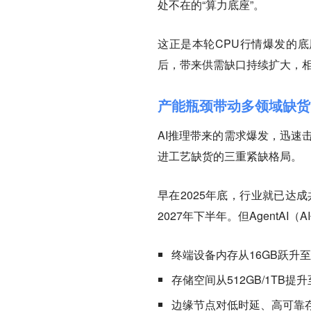
处不在的“算力底座”。
这正是本轮CPU行情爆发的
后，带来供需缺口持续扩大，
产能瓶颈带动多领域缺货
AI推理带来的需求爆发，迅速
进工艺缺货
的三重紧缺格局。
早在2025年底，行业就已达
2027年下半年。但Agent
终端设备内存从16GB跃升至
存储空间从512GB/1TB提升
边缘节点对低时延、高可靠