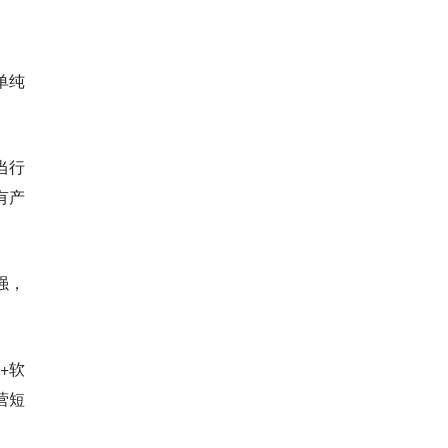
单纯
当行
有产
强，
+软
营短