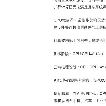
并行计算已无法满足复杂系统
CPU凭借冯・诺依曼架构天
度，能够连接底层硬件与上层应
计算架构配比的剧变，最能说
训练阶段：
GPU:CPU=8:1/4:1
云端推理阶段：
GPU:CPU=4:1/
AI代理+端侧智能阶段
：GPU:
这意味着，在AI推理时代，C
来将渗透至手机、汽车、工业控