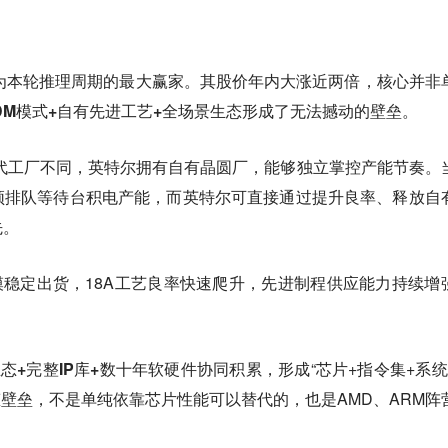
为本轮推理周期的最大赢家。其股价年内大涨近两倍，核心并非
DM模式+自有先进工艺+全场景生态
形成了无法撼动的壁垒。
代工厂不同，英特尔拥有自有晶圆厂，能够独立掌控产能节奏。
须排队等待台积电产能，而英特尔可直接通过提升良率、释放自
先。
模稳定出货，18A工艺良率快速爬升，先进制程供应能力持续增
生态+完整IP库+数十年软硬件协同积累
，形成“芯片+指令集+系统
态壁垒，不是单纯依靠芯片性能可以替代的，也是AMD、ARM阵