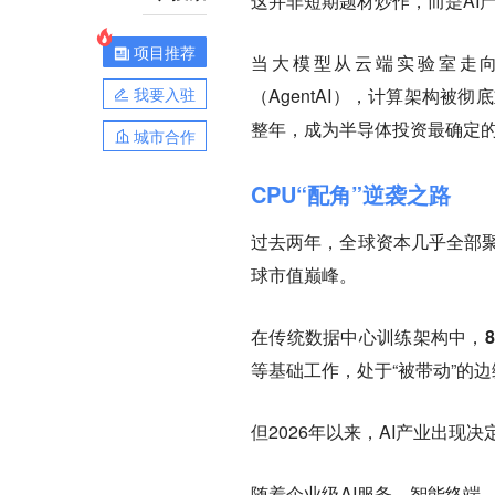
这并非短期题材炒作，而是AI产
项目推荐
当大模型从云端实验室走向
我要入驻
（AgentAI），计算架构被彻
整年，成为半导体投资最确定
城市合作
CPU“配角”逆袭之路
过去两年，全球资本几乎全部聚
球市值巅峰。
在传统数据中心训练架构中，
等基础工作，处于“被带动”的
但2026年以来，AI产业出现
随着企业级AI服务、智能终端