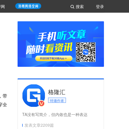
评网
搜索
登录
格隆汇
，带
特邀作者
穿全
TA没有写简介，但内敛也是一种表达
发表文章
2209
篇