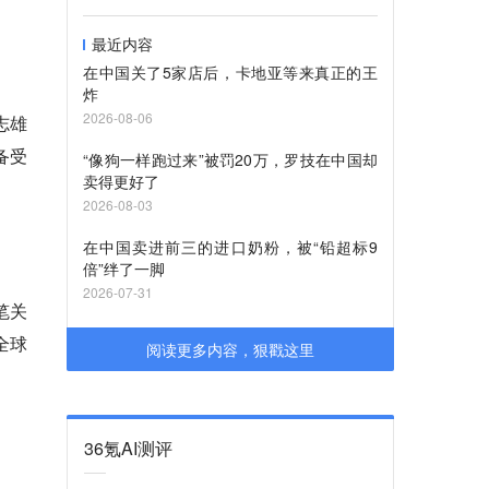
最近内容
在中国关了5家店后，卡地亚等来真正的王
炸
2026-08-06
志雄
备受
“像狗一样跑过来”被罚20万，罗技在中国却
卖得更好了
2026-08-03
在中国卖进前三的进口奶粉，被“铅超标9
倍”绊了一脚
2026-07-31
笔关
全球
阅读更多内容，狠戳这里
36氪AI测评