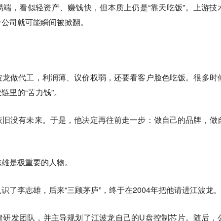
端，看似轻资产、赚钱快，但本质上仍是“靠天吃饭”。上游技
个公司就可能瞬间被掀翻。
。
波龙做代工，利润薄、议价权弱，还要看客户脸色吃饭。很多时
链里的“苦力钱”。
依旧没有未来。于是，他决定再往前走一步：做自己的品牌，做
志雄是极重要的人物。
识了李志雄，后来“三顾茅庐”，终于在2004年把他请进江波龙
建研发团队，并主导规划了江波龙自己的U盘控制芯片。随后，