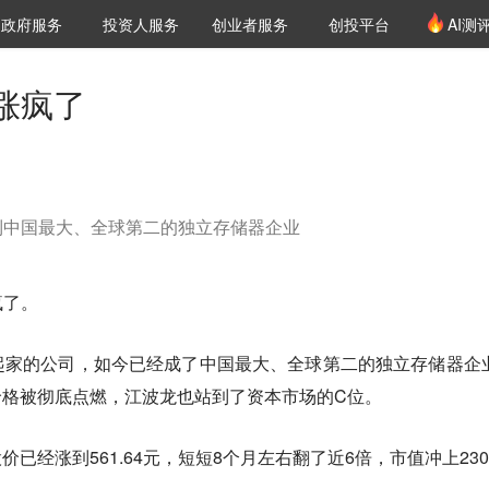
创投发布
项目推荐
核心服务
LP源计划
政府服务
投资人服务
创业者服务
创投平台
AI测
36氪Pro
VClub
VClub投资机构库
创投氪堂
城市之窗
投资机构职位推介
企业入驻
投资人认证
涨疯了
到中国最大、全球第二的独立存储器企业
疯了。
起家的公司，如今已经成了中国最大、全球第二的独立存储器企
价格被彻底点燃，江波龙也站到了资本市场的C位。
股价已经涨到561.64元，短短8个月左右翻了近6倍，市值冲上230