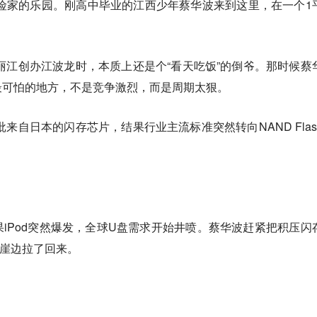
冒险家的乐园。刚高中毕业的江西少年蔡华波来到这里，在一个1
蔡丽江创办江波龙时，本质上还是个“看天吃饭”的倒爷。那时候蔡
最可怕的地方，不是竞争激烈，而是周期太狠。
批来自日本的闪存芯片，结果行业主流标准突然转向NAND Flas
iPod突然爆发，全球U盘需求开始井喷。蔡华波赶紧把积压闪
悬崖边拉了回来。
。