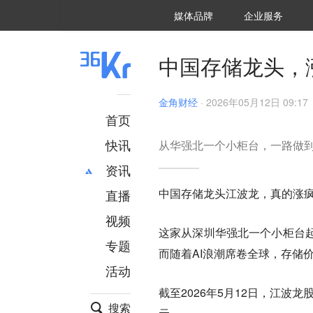
36氪Auto
数字时氪
企业号
未来消费
智能涌现
未来城市
启动Power on
媒体品牌
企业服务
企服点评
36氪出海
36氪研究院
潮生TIDE
36氪企服点评
36Kr研究院
36氪财经
职场bonus
36碳
后浪研究所
36Kr创新咨询
暗涌Waves
硬氪
氪睿研究院
中国存储龙头，
金角财经
·
2026年05月12日 09:17
首页
快讯
从华强北一个小柜台，一路做
资讯
中国存储龙头江波龙，真的涨
直播
最新
推荐
创投
财经
视频
这家从深圳华强北一个小柜台
汽车
AI
专题
而随着AI浪潮席卷全球，存储
科技
项目推荐
活动
专精特新
安徽
截至2026年5月12日，江波龙
搜索