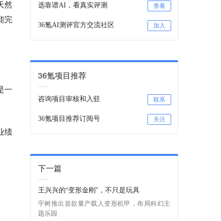
天然
选靠谱AI，看真实评测
查看
能完
36氪AI测评官方交流社区
加入
36氪项目推荐
是一
咨询项目审核和入驻
联系
36氪项目推荐订阅号
关注
业绩
下一篇
王兴兴的“变形金刚”，不只是玩具
宇树推出首款量产载人变形机甲，布局科幻主
题乐园