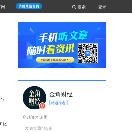
评网
搜索
登录
金角财经
业。
特邀作者
穿越资本迷雾
0亿
发表文章
408
篇