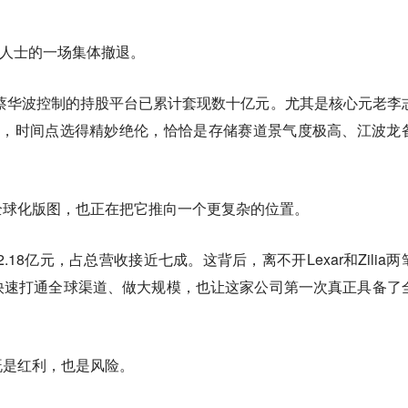
部人士的一场集体撤退。
板蔡华波控制的持股平台已累计套现数十亿元。尤其是核心元老李
划，时间点选得精妙绝伦，恰恰是存储赛道景气度极高、江波龙
全球化版图，也正在把它推向一个更复杂的位置。
2.18亿元，占总营收接近七成。这背后，离不开Lexar和Zilia两
快速打通全球渠道、做大规模，也让这家公司第一次真正具备了
既是红利，也是风险。