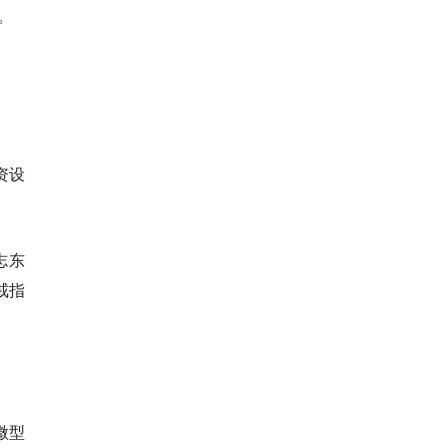
。
资设
志东
戒指
微型