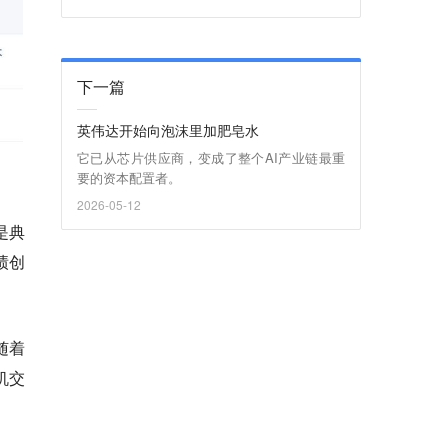
下一篇
英伟达开始向泡沫里加肥皂水
它已从芯片供应商，变成了整个AI产业链最重
要的资本配置者。
2026-05-12
是典
绩创
随着
机交