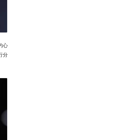
的心
行分