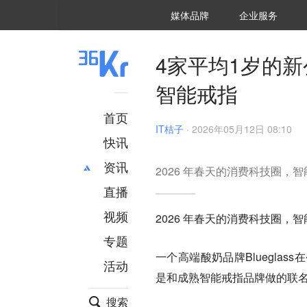
36氪Auto
数字时氪
企业号
未来消费
智能涌现
未来城市
启动Power on
媒体品牌
企业服务
企服点评
36氪出海
36氪研究院
潮生TIDE
36氪企服点评
36Kr研究院
36氪财经
职场bonus
36碳
后浪研究所
36Kr创新咨询
暗涌Waves
硬氪
氪睿研究院
4家平均1岁的
智能戒指
首页
IT桔子
·
2026年05月12日 08:10
快讯
资讯
2026 年春天的消费科技圈，
直播
最新
推荐
创投
财经
视频
2026 年春天的消费科技圈，
汽车
AI
专题
科技
项目推荐
一个高端酸奶品牌Blueglass
活动
专精特新
安徽
是和成熟智能戒指品牌做的联名
搜索