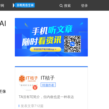
评网
搜索
登录
I
IT桔子
特邀作者
更像
TA没有写简介，但内敛也是一种表达
发表文章
712
篇