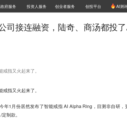
创投发布
项目推荐
核心服务
LP源计划
政府服务
投资人服务
创业者服务
创投平台
AI测
36氪Pro
VClub
VClub投资机构库
创投氪堂
城市之窗
投资机构职位推介
企业入驻
投资人认证
新公司接连融资，陆奇、商汤都投了A
智能戒指又火起来了。
智能戒指又火起来了。
在今年1月份居然发布了智能戒指 AI Alpha Ring，目测非自研，
/定制款。