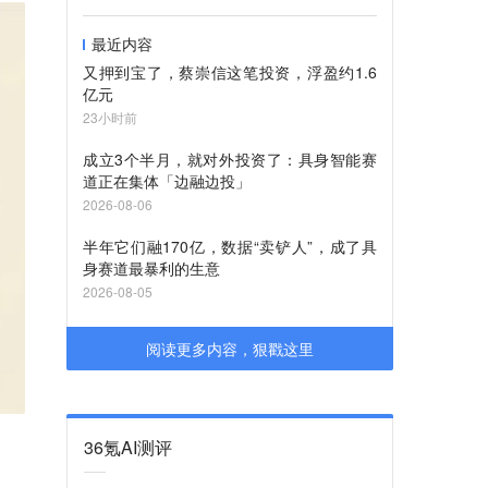
最近内容
又押到宝了，蔡崇信这笔投资，浮盈约1.6
亿元
23小时前
成立3个半月，就对外投资了：具身智能赛
道正在集体「边融边投」
2026-08-06
半年它们融170亿，数据“卖铲人”，成了具
身赛道最暴利的生意
2026-08-05
阅读更多内容，狠戳这里
36氪AI测评