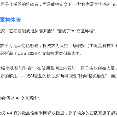
再是传感器的堆砌者，而是能够定义下一代“数字器官”的先行者
互重构体验
，它把智能戒指从“数码配件”变成了“AI 交互终端”。
尔刚拿到数千万元天使轮融资，投资方为天空工场创投（由追觅科技出
斩获了CES 2026 可穿戴技术类创新大奖。
“缩小版智能手表”，在健康监测上内卷时，原子埃尔创始人潘
出了新的解法——把AI交互的核心从“屏幕视觉”转向“指尖触觉”，而
。
震动 AI 交互系统”。
重量仅 4.4 克的微晶锆纳米陶瓷戒指里，原子埃尔的团队塞进了超