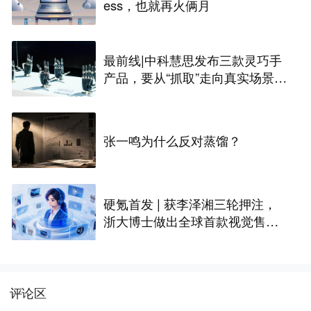
ess，也就再火俩月
最前线|中科慧思发布三款灵巧手
产品，要从“抓取”走向真实场景作
业
张一鸣为什么反对蒸馏？
硬氪首发 | 获李泽湘三轮押注，
浙大博士做出全球首款视觉售后
技术客服机器人
评论区