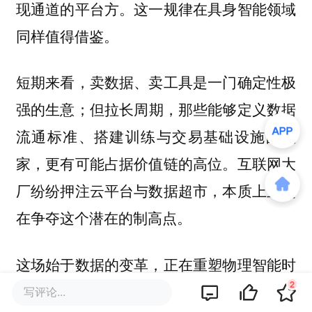
现通道的平台方。这一规律在具身智能领域
同样值得借鉴。
短期来看，卖数据、卖工具是一门确定性极
强的生意；但拉长周期，那些
能够定义数据
流通标准、搭建训练与交易基础设施的玩
。互联网大
家，更有可能占据价值链的高位
厂纷纷押注云平台与数据超市，本质上正是
在争夺这个潜在的制高点。
这场始于数据的变革，正在重塑物理智能时
2
代的产业格局。谁能率先跑通
“采集—处理
写评论...