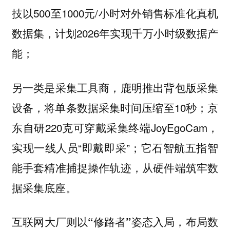
技以500至1000元/小时对外销售标准化真机
数据集，计划2026年实现千万小时级数据产
能；
推出
另一类是采集工具商，鹿明
背包版采集
，将单条数据采集时间压缩至10秒；
设备
京
自研220克
JoyEgoCam，
东
可穿戴采集终端
实现一线人员“即戴即采”；
五指智
它石智航
能手套精准捕捉操作轨迹，从硬件端筑牢数
据采集底座。
互联网大厂则以“修路者”姿态入局，布局数