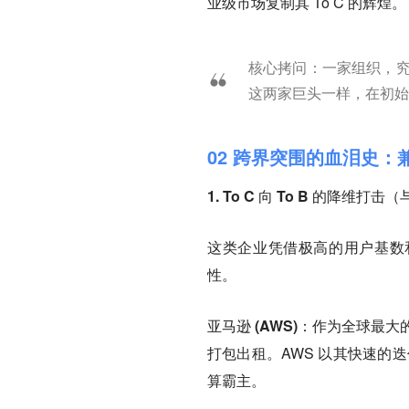
业级市场复制其 To C 的辉煌。
核心拷问：
一家组织，究竟
这两家巨头一样，在初始
02 跨界突围的血泪史：
1. To C 向 To B 的降维打击
这类企业凭借极高的用户基数
性。
亚马逊 (AWS)：
作为全球最大
打包出租。AWS 以其快速的迭代
算霸主。