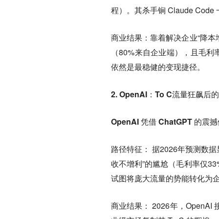
程）。其杀手锏 Claude Cod
商业结果：
靠着解决企业“降本增效
（80%来自企业端），且毛利率高
依然是最稳健的变现捷径。
2. OpenAI：To C流量狂飙后
OpenAI 凭借 ChatGPT 
路径特征：
据2026年预测数
收不增利”的尴尬（毛利率仅33%
试图将庞大流量的势能转化为
商业结果：
2026年，Open