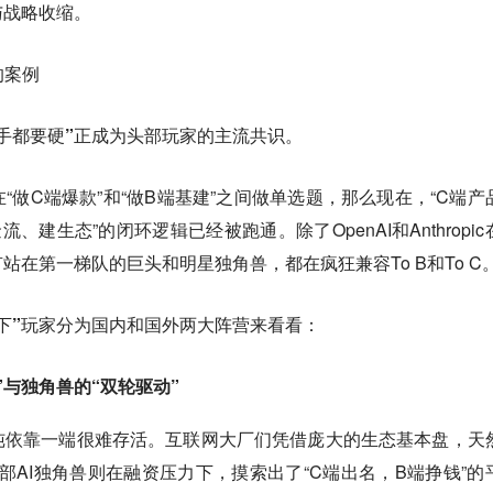
与战略收缩。
的案例
两手都要硬”正成为头部玩家的主流共识。
“做C端爆款”和“做B端基建”之间做单选题，那么现在，“C端产
建生态”的闭环逻辑已经被跑通。除了OpenAI和Anthropic
在第一梯队的巨头和明星独角兽，都在疯狂兼容To B和To C
下”玩家分为国内和国外两大阵营来看看：
”与独角兽的“双轮驱动”
纯依靠一端很难存活。互联网大厂们凭借庞大的生态基本盘，天
部AI独角兽则在融资压力下，摸索出了“C端出名，B端挣钱”的