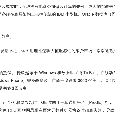
阿里云成立时，全球没有电商公司做云计算的先例。更大的挑战来
须在底层架构上去掉传统的 IBM 小型机、Oracle 数据库（即
（与阵痛）
有余而灵动不足，试图用理性逻辑去征服感性的消费市场，常常遭遇
蛰伏。 微软起家于 Windows 和数据库（纯 To B）。在移动
indows Phone）曾屡战屡败，市值一度跌破 3000 亿美元。直
和硬件端找回节奏。
当工业互联网兴起时，GE 试图用一套通用平台（Predix）打天
种 To C 互联网思维在面对无数种机器协议时彻底失效，导致 