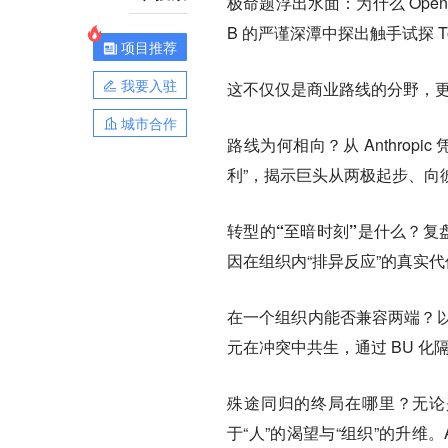
极命题浮出水面：为什么 OpenAI 
B 的严谨深潭中探出触手试探 T
项目推荐
我要入驻
这不仅仅是商业路线的分野，更
城市合作
路线为何相向？
从 Anthro
利”，揭示巨头从两极起步、向
转型的“至暗时刻”是什么？
复
因在组织内“排异反应”的真实代
在一个组织内能否兼容两端？
以
元在冲突中共生，通过 BU 化
殊途同归的终局在哪里？
无论
于“人”的渴望与“组织”的升