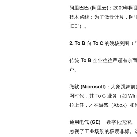
阿里巴巴 (阿里云)：
2009年
技术路线：为了做云计算，阿里必
IOE”）。
2. To B 向 To C 的硬核突围
传统 To B 企业往往严谨
卢。
微软 (Microsoft)：
大象跳舞前的
网时代，其 To C 业务（如 W
拉上任，才在游戏（Xbox）
通用电气 (GE) ：
数字化泥沼。 
忽视了工业场景的极度非标。这