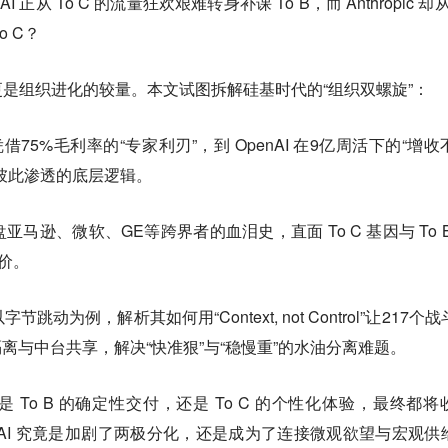
正从 To C 的流量狂欢艰难转身补课 To B，而 Anthropic 却从
o C？
是组织进化的较量。本文试图拆解硅基时代的“组织双螺旋”：
pic 凭借75%毛利率的“专家利刃”，到 OpenAI 在9亿周活下的“增
彼此渗透的底层逻辑。
盘亚马逊、微软、GE等跨界者的血泪史，直面 To C 基因与 To B
价。
字节跳动为例，解析其如何用“Context, not Control”让217个
隔离与中台共享，解决“快准狠”与“稳慢重”的水油分离难题。
是 To B 的确定性交付，还是 To C 的个性化体验，最终都将
维。AI 究竟是加剧了两极分化，还是成为了连接微观欲望与宏观供