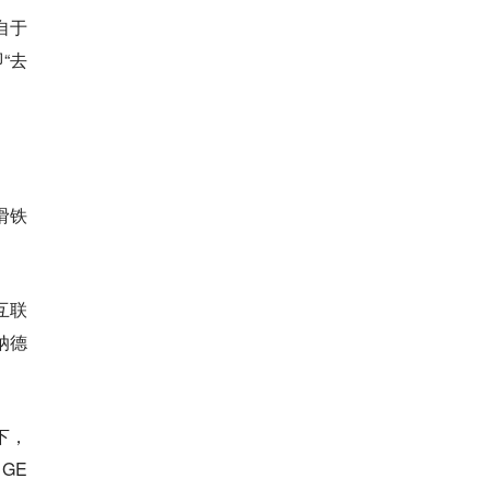
自于
“去
滑铁
互联
到纳德
下，
GE