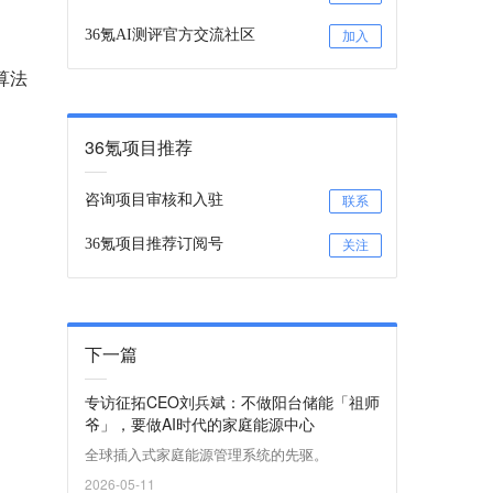
36氪AI测评官方交流社区
加入
算法
36氪项目推荐
咨询项目审核和入驻
联系
36氪项目推荐订阅号
关注
下一篇
专访征拓CEO刘兵斌：不做阳台储能「祖师
爷」，要做AI时代的家庭能源中心
全球插入式家庭能源管理系统的先驱。
2026-05-11