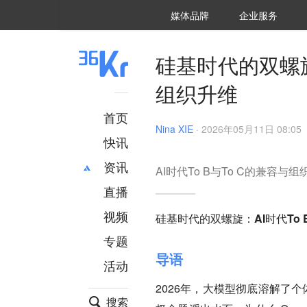
36氪Auto
数字时氪
企业号
未来消费
智能涌现
未来城市
启动Power on
媒体品牌
企业服务
企服点评
36氪出海
36氪研究院
潮生TIDE
36氪企服点评
36Kr研究院
36氪财经
职场bonus
36碳
后浪研究所
36Kr创新咨询
暗涌Waves
硬氪
氪睿研究院
硅基时代的双螺旋
组织升维
首页
Nina XIE
·
2026年05月11日 08:05
快讯
资讯
AI时代To B与To C的兼容与
直播
最新
推荐
创投
财经
视频
硅基时代的双螺旋：AI时代To 
汽车
AI
专题
科技
项目推荐
导语
活动
专精特新
安徽
2026年，大模型彻底溶解了
搜索