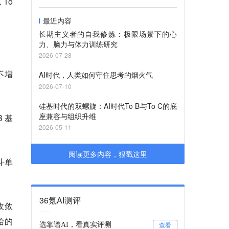
 To
最近内容
长期主义者的自我修炼：极限场景下的心
力、脑力与体力训练研究
2026-07-28
收不增
AI时代，人类如何守住思考的烟火气
2026-07-10
硅基时代的双螺旋：AI时代To B与To C的底
座兼容与组织升维
 基
2026-05-11
阅读更多内容，狠戳这里
战斗单
36氪AI测评
收敛
给的
选靠谱AI，看真实评测
查看