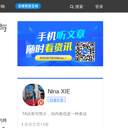
评网
搜索
登录
容与
Nina XIE
特邀作者
TA没有写简介，但内敛也是一种表达
的终
发表文章
14
篇