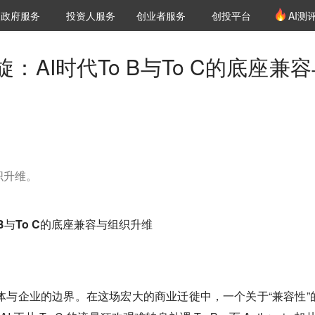
创投发布
项目推荐
核心服务
LP源计划
政府服务
投资人服务
创业者服务
创投平台
AI测
36氪Pro
VClub
VClub投资机构库
创投氪堂
城市之窗
投资机构职位推介
企业入驻
投资人认证
：AI时代To B与To C的底座兼
组织升维。
B与To C的底座兼容与组织升维
个体与企业的边界。在这场宏大的商业迁徙中，一个关于“兼容性”