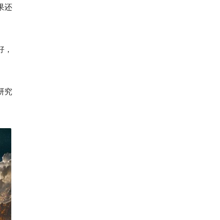
果还
好，
研究