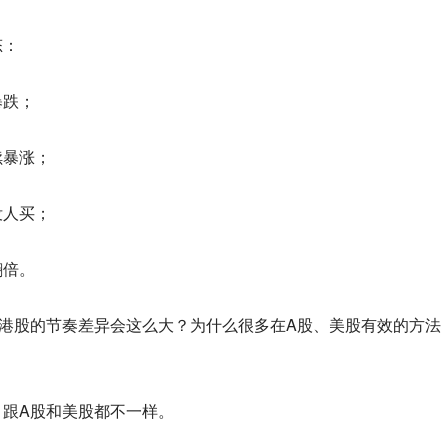
态：
暴跌；
续暴涨；
没人买；
翻倍。
港股的节奏差异会这么大？为什么很多在A股、美股有效的方法
，跟A股和美股都不一样。