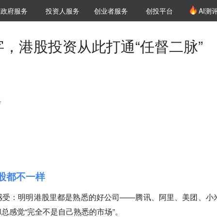
创投发布
项目推荐
核心服务
LP源计划
政府服务
投资人服务
创业者服务
创投平台
AI测
36氪Pro
VClub
VClub投资机构库
创投氪堂
城市之窗
投资机构职位推介
企业入驻
投资人认证
字，港股投资从此打通“任督二脉”
略
股都不一样
感受：明明港股里都是熟悉的好公司——腾讯、阿里、美团、小
总感觉“完全不是自己熟悉的市场”。