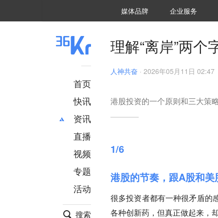
36氪Auto
数字时氪
企业号
未来消费
智能涌现
未来城市
启动Power on
媒体品牌
企业服务
企服点评
36氪出海
36氪研究院
潮生TIDE
36氪企服点评
36Kr研究院
36氪财经
职场bonus
36碳
后浪研究所
36Kr创新咨询
暗涌Waves
硬氪
氪睿研究院
理解“离岸”两个
人神共奋
·
2026年05月11日 02:47
首页
快讯
港股投资的一个原则和三大策
资讯
直播
最新
推荐
1/6
创投
财经
视频
汽车
AI
专题
港股的节奏，跟A股和美
科技
项目推荐
活动
专精特新
安徽
很多投资者都有一种很矛盾的
各种创新药，但真正做起来，却
搜索