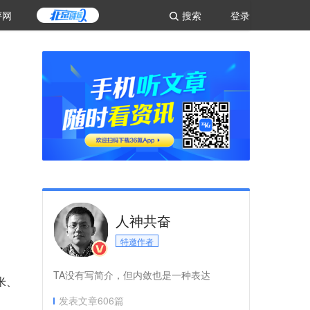
评网
搜索
登录
人神共奋
特邀作者
TA没有写简介，但内敛也是一种表达
米、
发表文章
606
篇