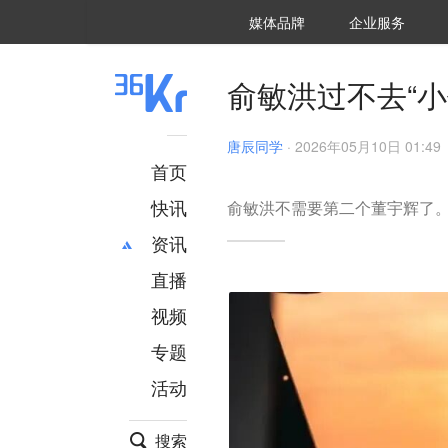
36氪Auto
数字时氪
企业号
未来消费
智能涌现
未来城市
启动Power on
媒体品牌
企业服务
企服点评
36氪出海
36氪研究院
潮生TIDE
36氪企服点评
36Kr研究院
36氪财经
职场bonus
36碳
后浪研究所
36Kr创新咨询
暗涌Waves
硬氪
氪睿研究院
俞敏洪过不去“小
唐辰同学
·
2026年05月10日 01:49
首页
快讯
俞敏洪不需要第二个董宇辉了
资讯
直播
最新
推荐
创投
财经
视频
汽车
AI
专题
科技
项目推荐
活动
专精特新
安徽
搜索