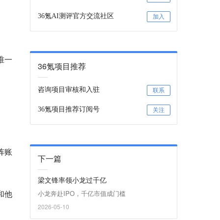
36氪AI测评官方交流社区
加入
唯一
36氪项目推荐
咨询项目审核和入驻
联系
36氪项目推荐订阅号
关注
阵账
下一篇
梁文锋率领小龙过千亿
和他
小龙奔赴IPO，千亿市值成门槛
2026-05-10