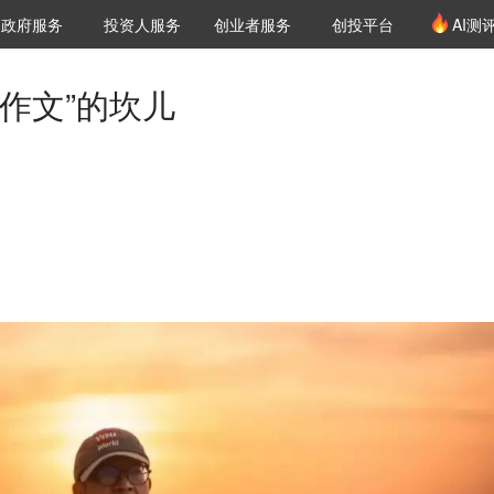
创投发布
项目推荐
核心服务
LP源计划
政府服务
投资人服务
创业者服务
创投平台
AI测
36氪Pro
VClub
VClub投资机构库
创投氪堂
城市之窗
投资机构职位推介
企业入驻
投资人认证
作文”的坎儿
。