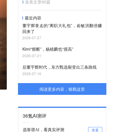
发表文章
90
篇
最近内容
董宇辉拿走的“离职大礼包”，俞敏洪翻倍赚
回来了
2026-07-27
Kimi“熔断”，杨植麟也“摸高”
2026-07-21
后董宇辉时代，东方甄选裂变出三条路线
2026-07-16
阅读更多内容，狠戳这里
36氪AI测评
选靠谱AI，看真实评测
查看