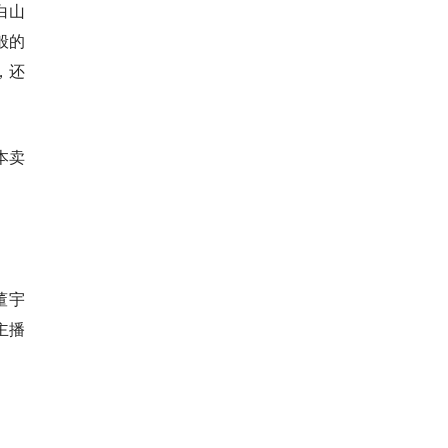
白山
般的
，还
本卖
董宇
主播