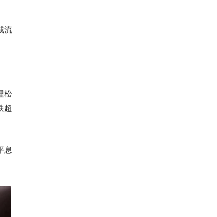
成流
理松
跌超
平息