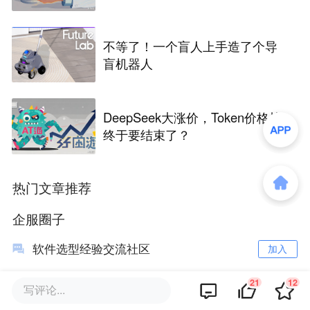
不等了！一个盲人上手造了个导
盲机器人
DeepSeek大涨价，Token价格战
终于要结束了？
热门文章推荐
企服圈子
软件选型经验交流社区
加入
36氪企服点评订阅号
21
12
关注
写评论...