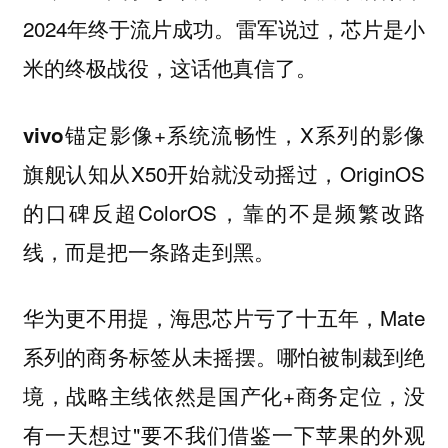
2024年终于流片成功。
雷军说过，芯片是小
米的终极战役，这话他真信了。
锚定影像+系统流畅性，X系列的影像
vivo
旗舰认知从X50开始就没动摇过，OriginOS
的口碑反超ColorOS，
靠的不是频繁改路
线，而是把一条路走到黑。
更不用提，海思芯片亏了十五年，Mate
华为
系列的商务标签从未摇摆。哪怕被制裁到绝
境，战略主线依然是国产化+商务定位，没
有一天想过"要不我们借鉴一下苹果的外观