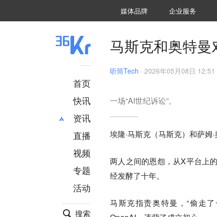
36氪Auto
数字时氪
企业号
未来消费
智能涌现
未来城市
启动Power on
媒体品牌
企业服务
企服点评
36氪出海
36氪研究院
潮生TIDE
36氪企服点评
36Kr研究院
36氪财经
职场bonus
36碳
后浪研究所
36Kr创新咨询
暗涌Waves
硬氪
氪睿研究院
马斯克和奥特曼
听筒Tech
·
2026年05月08日 12:51
首页
快讯
一场“AI世纪诉讼”。
资讯
埃隆·马斯克（马斯克）和萨姆
直播
最新
推荐
创投
财经
视频
两人之间的恩怨，从X平台上
汽车
AI
专题
经发酵了十年。
科技
项目推荐
活动
专精特新
安徽
马斯克指责奥特曼，“偷走了一
搜索