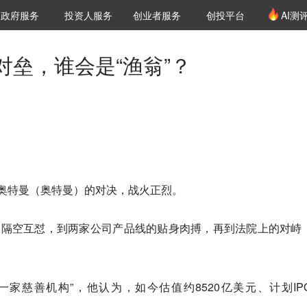
创投发布
项目推荐
核心服务
LP源计划
政府服务
投资人服务
创业者服务
创投平台
AI测
36氪Pro
VClub
VClub投资机构库
创投氪堂
城市之窗
投资机构职位推介
企业入驻
投资人认证
对垒，谁会是“渔翁”？
·奥特曼（奥特曼）的对决，战火正烈。
的隔空互怼，到两家公司产品线的贴身肉搏，再到法院上的对峙
家慈善机构”，他认为，如今估值约8520亿美元、计划IP