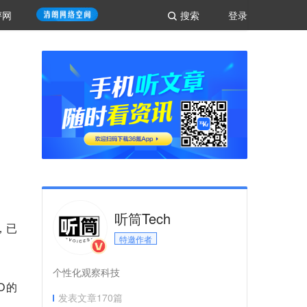
评网
搜索
登录
听筒Tech
，已
特邀作者
个性化观察科技
O的
发表文章
170
篇