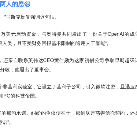
两人的恩怨
存在。”马斯克反复强调这句话。
00万美元启动资金，与奥特曼共同发出了一份关于OpenAI的成
福人类，且不受财务回报需求限制的通用人工智能”。
，还亲自联系英伟达CEO黄仁勋为这家初创公司争取早期超级
念分歧，他退出了董事会。
是一个非营利实验室，它设立了营利子公司，引入微软注资，且迅速
划IPO的科技帝国。
初的那句承诺。纠纷的争议便在于，那到底是慈善信托契约，还
标语”。