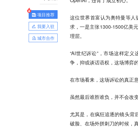
OpenAI，违背了成立初心。
项目推荐
这位世界首富认为奥特曼等人骗
我要入驻
求，一是主张1300-1500
理层。
城市合作
“AI世纪诉讼”，市场这样定
争，抑或谈话语权，这场博弈
在市场看来，这场诉讼的真正意
虽然最后谁胜谁负，并不会改变
尤其是，在疯狂追逐的镜头背
破脸、在场外拼刺刀的时候，