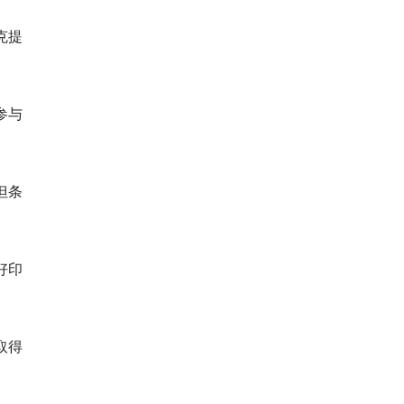
克提
参与
但条
好印
取得