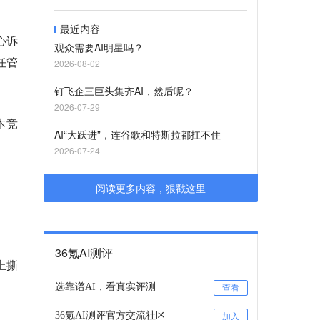
最近内容
心诉
观众需要AI明星吗？
任管
2026-08-02
钉飞企三巨头集齐AI，然后呢？
2026-07-29
本竞
AI“大跃进”，连谷歌和特斯拉都扛不住
2026-07-24
阅读更多内容，狠戳这里
36氪AI测评
上撕
选靠谱AI，看真实评测
查看
36氪AI测评官方交流社区
加入