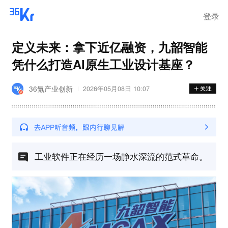
灾
登录
定义未来：拿下近亿融资，九韶智能
凭什么打造AI原生工业设计基座？
36氪产业创新
2026年05月08日 10:07
工业软件正在经历一场静水深流的范式革命。