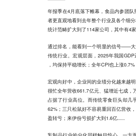
年报季在4月底落下帷幕，食品内参团队
者更直观地看到去年整个行业及各个细分
统计范畴扩大到了114家公司，其中有4家
通过排名，能看到一个明显的信号——大
传统行业。宏观层面，2025年我国GD
，均保持平稳增长；全年CPI也上涨0.7
宏观向好中，企业间的业绩分化越来越明
很忙全年营收661.7亿元、猛增近七成，
占据了行业高位。而传统零食巨头却几乎
62%；三只松鼠好不容易重回百亿营收，
盈转亏；来伊份亏损扩大到1.6亿......
乳制品行业的分化同样触目惊心。一方面