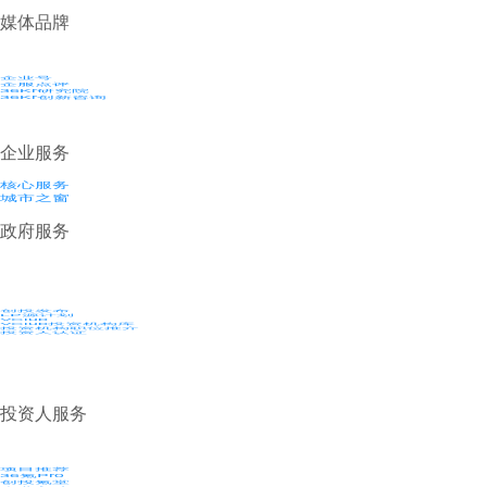
媒体品牌
企业号
企服点评
36Kr研究院
36Kr创新咨询
企业服务
核心服务
城市之窗
政府服务
创投发布
LP源计划
VClub
VClub投资机构库
投资机构职位推介
投资人认证
投资人服务
项目推荐
36氪Pro
创投氪堂