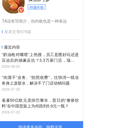
特邀作者
TA没有写简介，但内敛也是一种表达
发表文章
678
篇
最近内容
“奶油枪对嘴喷”上热搜，员工是图好玩还是
压迫后的抽象反抗？3.3万家门店，瑞幸还
管得过来吗？
2026-08-03
“街溜子”业务、“拍照收费”，往快消一线业
务身上泼脏水，解决不了门店动销问题
2026-07-29
雀巢50亿欧元卖掉巴黎水，昔日的“奢侈饮
料”在中国货架上为何跌到5.9元一瓶？
2026-07-23
阅读更多内容，狠戳这里