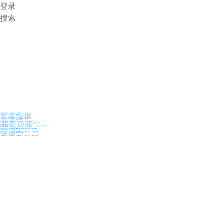
登录
搜索
36氪Auto
数字时氪
未来消费
智能涌现
未来城市
启动Power on
36氪出海
36氪研究院
潮生TIDE
36氪企服点评
36氪财经
职场bonus
36碳
后浪研究所
暗涌Waves
硬氪
氪睿研究院