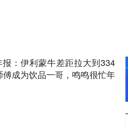
年报：伊利蒙牛差距拉大到334
师傅成为饮品一哥，鸣鸣很忙年