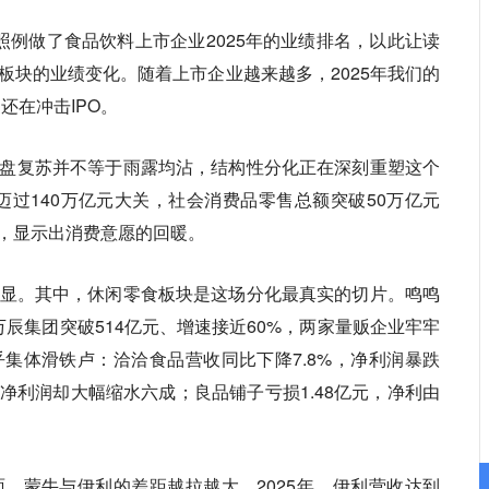
照例做了食品饮料上市企业2025年的业绩排名，以此让读
板块的业绩变化。随着上市企业越来越多，2025年我们的
还在冲击IPO。
盘复苏并不等于雨露均沾，结构性分化正在深刻重塑这个
P迈过140万亿元大关，社会消费品零售总额突破50万亿元
%，显示出消费意愿的回暖。
显。其中，休闲零食板块是这场分化最真实的切片。鸣鸣
万辰集团突破514亿元、增速接近60%，两家量贩企业牢牢
集体滑铁卢：洽洽食品营收同比下降7.8%，净利润暴跌
净利润却大幅缩水六成；良品铺子亏损1.48亿元，净利由
，蒙牛与伊利的差距越拉越大。2025年，伊利营收达到