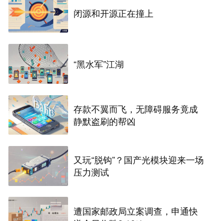
闭源和开源正在撞上
“黑水军”江湖
存款不翼而飞，无障碍服务竟成
静默盗刷的帮凶
又玩“脱钩”？国产光模块迎来一场
压力测试
遭国家邮政局立案调查，申通快