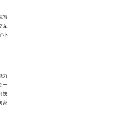
院智
交互
“小
能力
之一
习技
向家