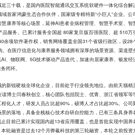
域近三十载，是国内医院智能通讯交互系统软硬件一体化综合解
域首家鸿蒙生态合作伙伴，国家级专精特新“小巨人”企业。公
慧康养等核心场景，延伸AI患者全病程管理、智慧手术室、智
品服务。已累计服务全国超 80家复旦版百强医院、超 510万
240余项软件著作权，销售网络覆盖全国31个省级行政区，设28
机构。在医疗信息化与康养服务领域拥有深厚的场景资源、渠道壁
AI、物联网、5G技术驱动产品迭代，加速向居家康养、银发经
服务闭环。
域的新锐硬核全球化企业，目前处于行业领先地位。由前天猫精
在读博士闫春秋创立，核心团队包括院士、优青、浙江省领军等
程化人才，研发人员占比超90%，硕博人才占比超30%。公司
场景的落地，具备全栈核心技术自研自控能力，已有三条具身养
止目前已累计实现国内超13省应用覆盖，也是首批实现中国养
本轮融资是过去12个月骅羲科技的第三轮融资，本轮之前投资