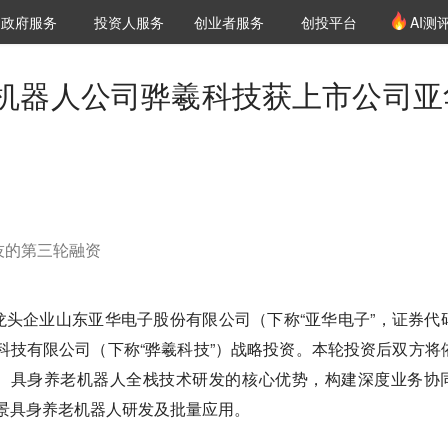
创投发布
项目推荐
核心服务
LP源计划
政府服务
投资人服务
创业者服务
创投平台
AI测
36氪Pro
VClub
VClub投资机构库
创投氪堂
城市之窗
投资机构职位推介
企业入驻
投资人认证
机器人公司骅羲科技获上市公司亚
技的第三轮融资
头企业山东亚华电子股份有限公司（下称“亚华电子”，证券代
智能科技有限公司（下称“骅羲科技”）战略投资。本轮投资后双方将
、具身养老机器人全栈技术研发的核心优势，构建深度业务协
景具身养老机器人研发及批量应用。