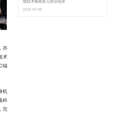
能技术赋能多元商业场景
2026-05-06
，亦
技术
C端
身机
羲科
，完