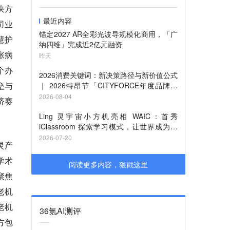
决方
最近内容
司业
锚定2027 AR全彩光波导规模化商用，「广
慧护
纳四维」完成近2亿元融资
张病
昨天
个办
2026消费关键词：新决策路径与新价值公式
垒与
｜ 2026特昂节「CITYFORCE年度品牌」
征集启动
2026-08-04
济赛
Ling 灵宇宙小方机亮相 WAIC：首秀
iClassroom 探索学习模式，让世界成为课
堂
2026-07-20
灵产
学术
阅读更多内容，狠戳这里
聚焦
老机
老机
36氪AI测评
方包