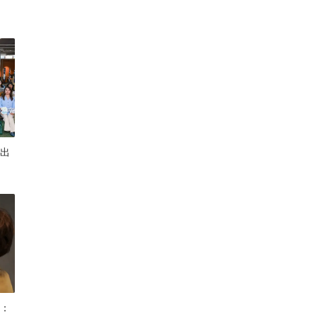
用出
C：