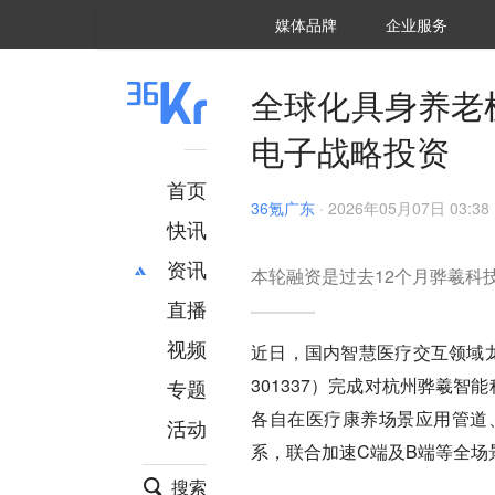
36氪Auto
数字时氪
企业号
未来消费
智能涌现
未来城市
启动Power on
媒体品牌
企业服务
企服点评
36氪出海
36氪研究院
潮生TIDE
36氪企服点评
36Kr研究院
36氪财经
职场bonus
36碳
后浪研究所
36Kr创新咨询
暗涌Waves
硬氪
氪睿研究院
全球化具身养老
电子战略投资
首页
36氪广东
·
2026年05月07日 03:38
快讯
资讯
本轮融资是过去12个月骅羲科
直播
最新
推荐
创投
财经
视频
近日，国内智慧医疗交互领域龙
汽车
AI
301337）完成对杭州骅羲
专题
科技
项目推荐
各自在医疗康养场景应用管道
活动
专精特新
安徽
系，联合加速C端及B端等全场
搜索