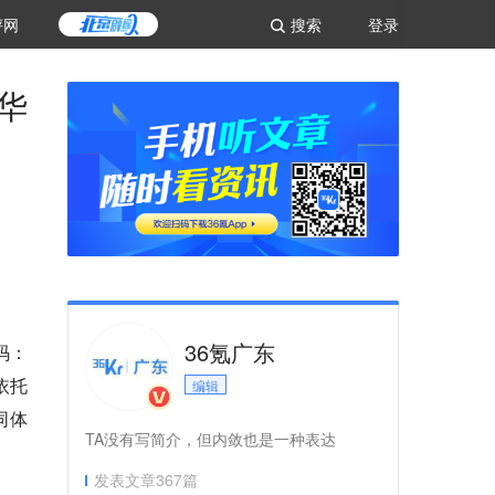
评网
搜索
登录
华
36氪广东
码：
依托
编辑
同体
TA没有写简介，但内敛也是一种表达
发表文章
367
篇