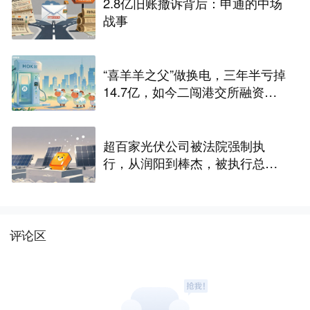
2.8亿旧账撤诉背后：申通的中场
战事
“喜羊羊之父”做换电，三年半亏掉
14.7亿，如今二闯港交所融资救
命
超百家光伏公司被法院强制执
行，从润阳到棒杰，被执行总金
额超十亿元，产能内卷的债该还
了
评论区