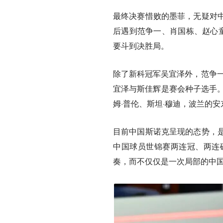
最终决赛惜败的墨菲，无疑对
后遇到范争一、肖国栋、赵心童
要斗到决胜局。
除了新科冠军吴宜泽外，范争一
宜泽与斯佳辉是赛会种子选手。
姆·普伦、斯坦·穆迪，波兰的
目前中国斯诺克呈现的态势，
中国球员世锦赛两连冠、两连
奏，而不仅仅是一次局部的中