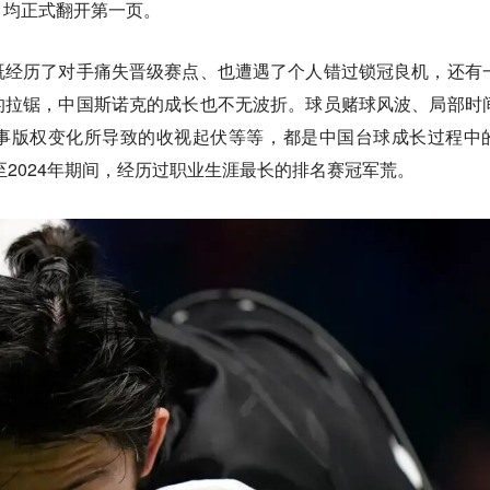
，均正式翻开第一页。
既经历了对手痛失晋级赛点、也遭遇了个人错过锁冠良机，还有
的拉锯，中国斯诺克的成长也不无波折。球员赌球风波、局部时
事版权变化所导致的收视起伏等等，都是中国台球成长过程中
至2024年期间，经历过职业生涯最长的排名赛冠军荒。