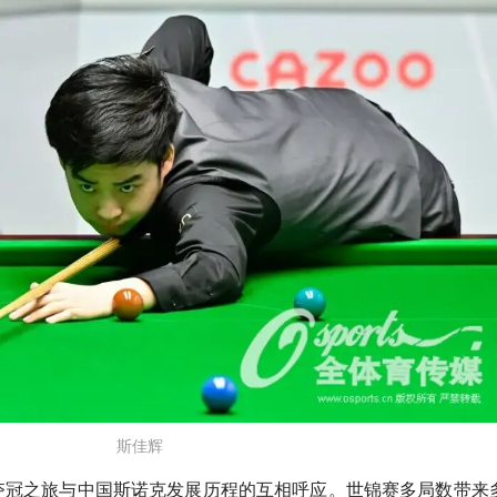
斯佳辉
夺冠之旅与中国斯诺克发展历程的互相呼应。世锦赛多局数带来