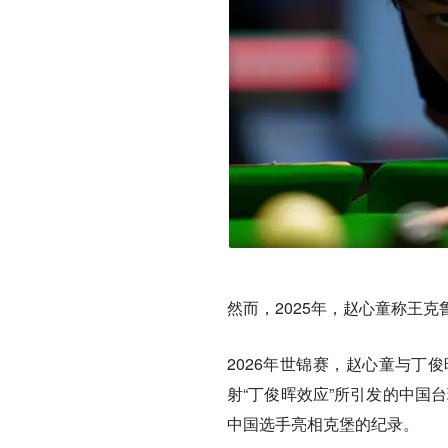
然而，2025年，赵心童称王
2026年世锦赛，赵心童与丁
射“丁俊晖效应”所引发的中国
中国选手亮相克堡的纪录。