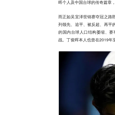
晖个人及中国台球的传奇篇章
而正如吴宜泽世锦赛夺冠之路
列领先、追平、被反超、再平
的国内台球人口结构萎缩、赛
战。丁俊晖本人也曾在2019年