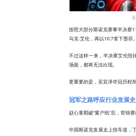
吴
按照大部分斯诺克赛事半决赛11
马克·艾伦，再以10:7拿下墨菲
不过这样一来，半决赛艾伦毁
场面，都将无法出现。
更重要的是，吴宜泽夺冠历程
冠军之路呼应行业发展史
赵心童戳破“窗户纸”后，世锦
中国斯诺克发展走上快车道，丁