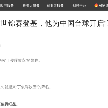
创投发布
项目推荐
核心服务
LP源计划
政府服务
投资人服务
创业者服务
创投平台
AI测
36氪Pro
VClub
VClub投资机构库
创投氪堂
城市之窗
投资机构职位推介
企业入驻
投资人认证
2岁世锦赛登基，他为中国台球开启“
1
来“丁俊晖效应”的降临。
久就迎来“丁俊晖效应”的降临。
更值得细品。