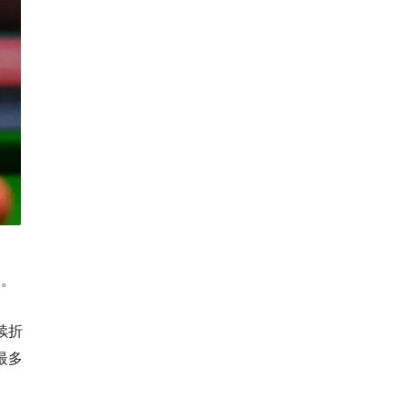
点。
续折
最多