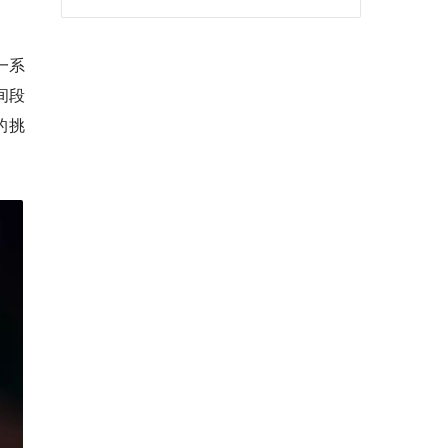
一系
间段
的挑