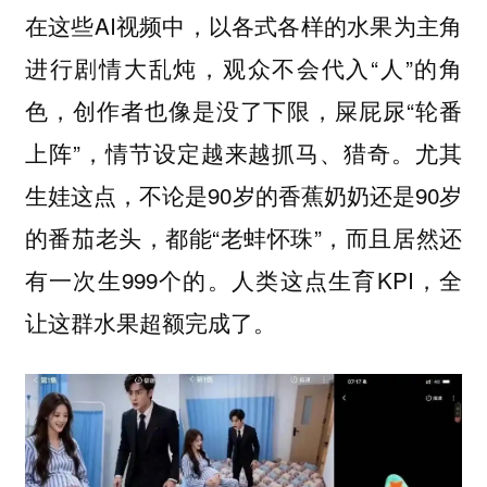
在这些AI视频中，以各式各样的水果为主角
进行剧情大乱炖，观众不会代入“人”的角
色，创作者也像是没了下限，屎屁尿“轮番
上阵”，情节设定越来越抓马、猎奇。尤其
生娃这点，不论是90岁的香蕉奶奶还是90岁
的番茄老头，都能“老蚌怀珠”，而且居然还
有一次生999个的。人类这点生育KPI，全
让这群水果超额完成了。