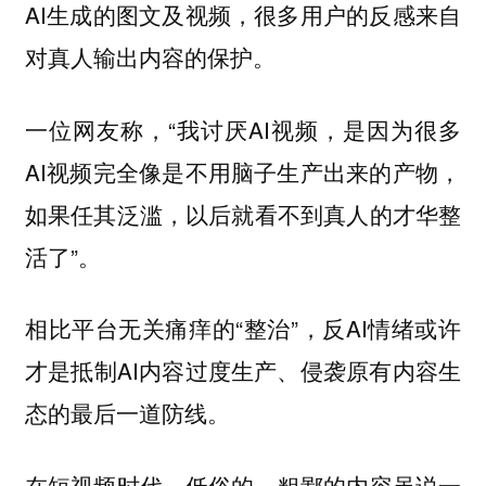
AI生成的图文及视频，很多用户的反感来自
对真人输出内容的保护。
一位网友称，“我讨厌AI视频，是因为很多
AI视频完全像是不用脑子生产出来的产物，
如果任其泛滥，以后就看不到真人的才华整
活了”。
相比平台无关痛痒的“整治”，反AI情绪或许
才是抵制AI内容过度生产、侵袭原有内容生
态的最后一道防线。
在短视频时代，低俗的、粗鄙的内容虽说一