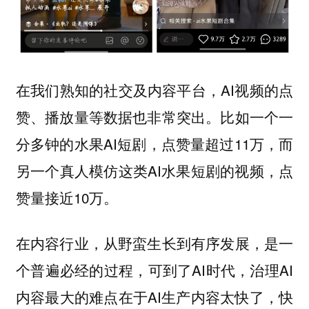
在我们熟知的社交及内容平台，AI视频的点
赞、播放量等数据也非常突出。比如一个一
分多钟的水果AI短剧，点赞量超过11万，而
另一个真人模仿这类AI水果短剧的视频，点
赞量接近10万。
在内容行业，从野蛮生长到有序发展，是一
个普遍必经的过程，可到了AI时代，治理AI
内容最大的难点在于AI生产内容太快了，快