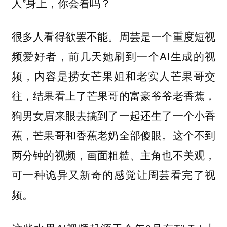
人”身上，你会看吗？
很多人看得欲罢不能。周芸是一个重度短视
频爱好者，前几天她刷到一个AI生成的视
频，内容是捞女芒果姐和老实人芒果哥交
往，结果看上了芒果哥的富豪爷爷老香蕉，
狗男女眉来眼去搞到了一起还生了一个小香
蕉，芒果哥和香蕉老奶全部傻眼。这个不到
两分钟的视频，画面粗糙、主角也不美观，
可一种诡异又新奇的感觉让周芸看完了视
频。