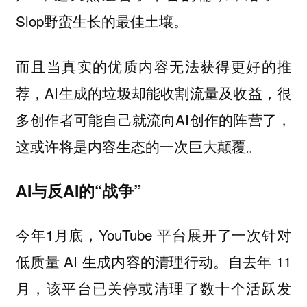
Slop野蛮生长的最佳土壤。
而且当真实的优质内容无法获得更好的推
荐，AI生成的垃圾却能收割流量及收益，很
多创作者可能自己就流向AI创作的阵营了，
这或许将是内容生态的一次巨大颠覆。
AI与反AI的“战争”
今年1月底，YouTube 平台展开了一次针对
低质量 AI 生成内容的清理行动。自去年 11
月，该平台已关停或清理了数十个活跃发