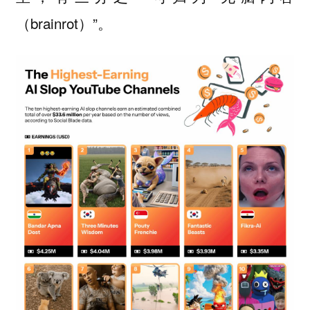
（brainrot）”。