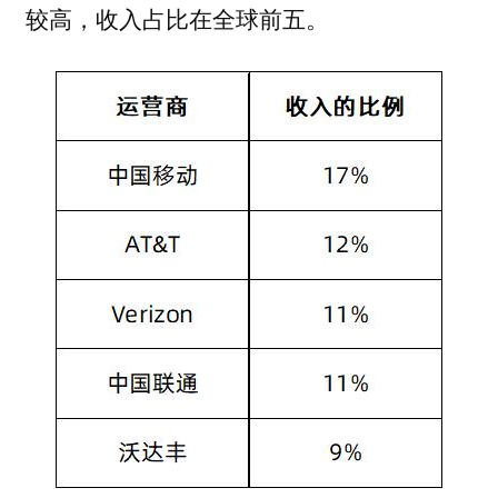
较高，收入占比在全球前五。