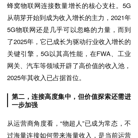
蜂窝物联网连接数量增长的核心支柱。5G
从萌芽开始到成为收入增长的主力，2021年
5G物联网还是几乎可以忽略的力量，而到
了2025年，它已成长为驱动行业收入增长的
关键引擎，5G以其高性能，在FWA、工业
网关、汽车等领域开辟了高价值的收入池，
2025年其收入已占据首位。
第二，连接高度集中，但价值探索还需进
一步加强
从运营商角度看，“物超人”已成为常态，不
过海量连接如何带来海量收入，是当前运营