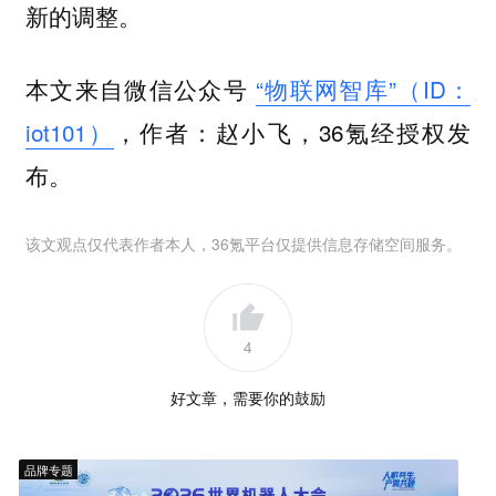
新的调整。
本文来自微信公众号
“物联网智库”（ID：
iot101）
，作者：赵小飞，36氪经授权发
布。
该文观点仅代表作者本人，36氪平台仅提供信息存储空间服务。
4
好文章，需要你的鼓励
品牌专题