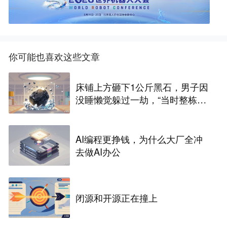
你可能也喜欢这些文章
床铺上方砸下1公斤黑石，男子因
没睡懒觉躲过一劫，“当时整栋房
都在震动”
AI编程更挣钱，为什么大厂全冲
去做AI办公
闭源和开源正在撞上