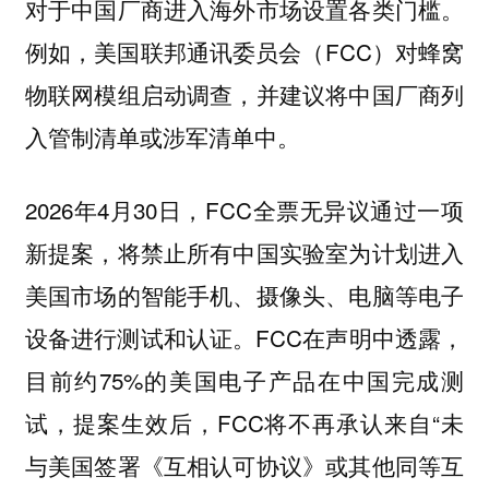
对于中国厂商进入海外市场设置各类门槛。
例如，美国联邦通讯委员会（FCC）对蜂窝
物联网模组启动调查，并建议将中国厂商列
入管制清单或涉军清单中。
2026年4月30日，FCC全票无异议通过一项
新提案，将禁止所有中国实验室为计划进入
美国市场的智能手机、摄像头、电脑等电子
设备进行测试和认证。FCC在声明中透露，
目前约75%的美国电子产品在中国完成测
试，提案生效后，FCC将不再承认来自“未
与美国签署《互相认可协议》或其他同等互