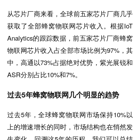
从芯片厂商来看，全球前五家芯片厂商几乎
获取了全部蜂窝物联网芯片收入。根据IoT
Analytics的跟踪数据，前五家芯片厂商蜂窝
物联网芯片收入占全部市场比例为97%，其
中，高通以73%占据绝对优势，紫光展锐和
ASR分别占比10%和7%。
过去5年蜂窝物联网几个明显的趋势
过去5年，全球蜂窝物联网市场保持10%以
上的增速增长的同时，市场结构也在悄然发
生变化，回溯这5年的历程，我们可以总结