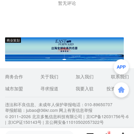
暂无评论
商业策划
商务合作
关于我们
加入我们
联系我们
城市加盟
寻求报道
我要入驻
投资者关系
违法和不良信息、未成年人保护举报电话：010-89650707
举报邮箱：jubao@36kr.com 网上有害信息举报
© 2011~
2026
北京多氪信息科技有限公司 |
京ICP备12031756号-6
|
京ICP证150143号
| 京公网安备11010502057322号
4