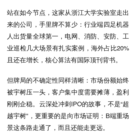
站在如今节点，这家从浙江大学实验室走出
来的公司，手里牌不算少：行业端四足机器
人出货量全球第一，电网、消防、安防、工
业巡检几大场景有扎实案例，海外占比20%
且还在增长，核心算法有国际顶刊背书。
但牌局的不确定性同样清晰：市场份额始终
被宇树压一头，客户集中度需要摊薄，盈利
刚刚企稳。云深处冲刺IPO的故事，不是“超
越宇树”，更重要的是向市场证明：B端重场
景这条路走通了，而且还能走更远。