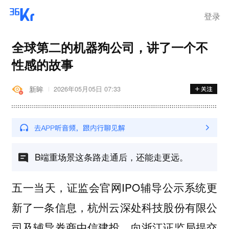
登录
全球第二的机器狗公司，讲了一个不
性感的故事
新眸
2026年05月05日 07:33
B端重场景这条路走通后，还能走更远。
五一当天，证监会官网IPO辅导公示系统更
新了一条信息，杭州云深处科技股份有限公
司及辅导券商中信建投，向浙江证监局提交