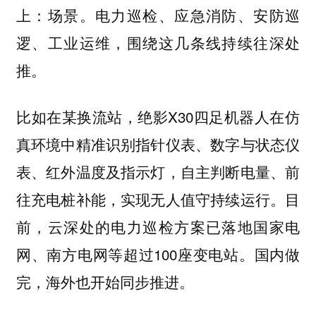
上：场景。电力巡检、应急消防、安防巡
逻、工业运维，围绕这几条线持续往深处
推。
比如在某换流站，绝影X30四足机器人在仿
真环境中精准识别指针仪表、数字与状态仪
表、红外温度及指示灯，自主判断电量、前
往充电桩补能，实现无人值守持续运行。目
前，云深处的电力巡检方案已落地国家电
网、南方电网等超过100座变电站。国内做
完，海外也开始同步推进。