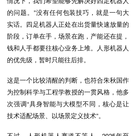
情况下，我们希望能够先解决好四足机器人
的问题。”没有任何包装技巧，就是一句大
实话。四足机器人正处在出货量快速放量的
阶段，订单在手，场景在跑，产能还在提，
钱和人手都要往核心业务上堆。人形机器人
的优先级，暂时只能往后排。
这是一个比较清醒的判断，也符合朱秋国作
为控制科学与工程学教授的一贯风格，他多
次强调“
具身智能与大模型不同，核心是让
”。
技术适配场景、以场景定义技术
不过，人形机器人赛道不等人。2025年至