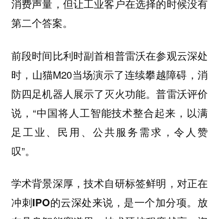
消费声量，但让工业客户在选择的时候没有
第二个答案。
前段时间比利时副首相普雷沃在参观云深处
时，山猫M20当场演示了连续攀越障碍，消
防四足机器人展示了灭火功能。普雷沃评价
说，“中国将人工智能技术整合起来，以满
足工业、民用、公共服务需求，令人赞
叹”。
学术背景深厚，技术自研标签鲜明，对正在
冲刺IPO的云深处来说，是一个加分项。放