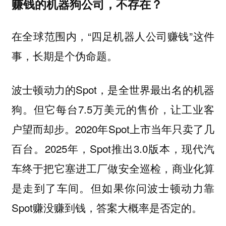
赚钱的机器狗公司，不存在？
在全球范围内，“四足机器人公司赚钱”这件
事，长期是个伪命题。
波士顿动力的Spot，是全世界最出名的机器
狗。但它每台7.5万美元的售价，让工业客
户望而却步。2020年Spot上市当年只卖了几
百台。2025年，Spot推出3.0版本，现代汽
车终于把它塞进工厂做安全巡检，商业化算
是走到了车间。但如果你问波士顿动力靠
Spot赚没赚到钱，答案大概率是否定的。