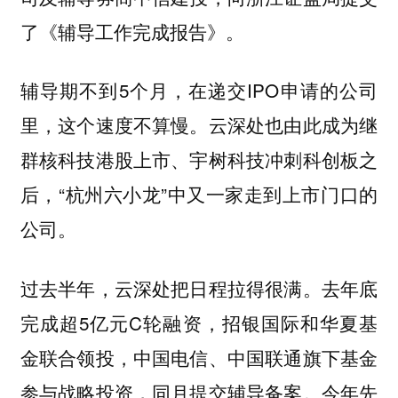
了《辅导工作完成报告》。
辅导期不到5个月，在递交IPO申请的公司
里，这个速度不算慢。云深处也由此成为继
群核科技港股上市、宇树科技冲刺科创板之
后，“杭州六小龙”中又一家走到上市门口的
公司。
过去半年，云深处把日程拉得很满。去年底
完成超5亿元C轮融资，招银国际和华夏基
金联合领投，中国电信、中国联通旗下基金
参与战略投资，同月提交辅导备案。今年先