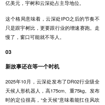
亿美元，宇树和云深处占主导地位。
这个格局意味着，云深处IPO之后的节奏不
只是跟宇树比，更要跟行业的增速赛跑。走
慢了，窗口可能就不等人。
03
新故事还在等一个时机
2025年10月，云深处发布了DR02行业级全
天候人形机器人，高175cm、重75kg。发布
时的定位很高，“全天候”意味着能扛住风吹