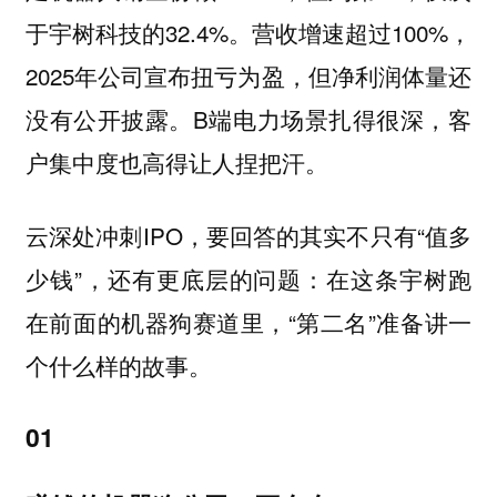
于宇树科技的32.4%。营收增速超过100%，
2025年公司宣布扭亏为盈，但净利润体量还
没有公开披露。B端电力场景扎得很深，客
户集中度也高得让人捏把汗。
云深处冲刺IPO，要回答的其实不只有“值多
少钱”，还有更底层的问题：在这条宇树跑
在前面的机器狗赛道里，“第二名”准备讲一
个什么样的故事。
01