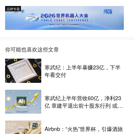
品牌专题
你可能也喜欢这些文章
寒武纪：上半年暴赚23亿，下半
年看交付
寒武纪上半年营收60亿，净利23
亿 章建平退出前十股东行列 或套
现百亿
Airbnb：“火热”世界杯，引爆酒旅