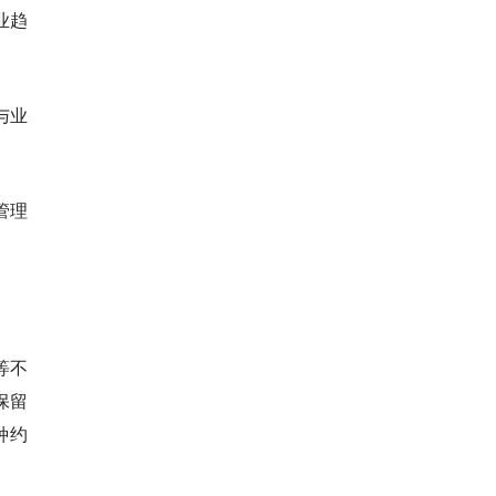
业趋
与业
管理
等不
保留
种约