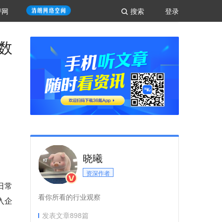
评网
搜索
登录
数
晓曦
资深作者
日常
看你所看的行业观察
入企
发表文章
898
篇