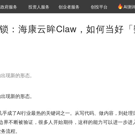
创投发布
项目推荐
核心服务
LP源计划
政府服务
投资人服务
创业者服务
创投平台
AI测
36氪Pro
VClub
VClub投资机构库
创投氪堂
城市之窗
投资机构职位推介
企业入驻
投资人认证
锁：海康云眸Claw，如何当好「
始出现新的形态。
始出现新的形态。
t）几乎成了AI行业最热的关键词之一。从写代码、做内容，到处理
力边界不断被验证，很多人开始期待，这样的能力可以进一步进
业务流程。