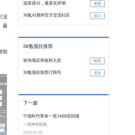
选靠谱AI，看真实评测
查看
它没
36氪AI测评官方交流社区
加入
、最
36氪项目推荐
帮助
咨询项目审核和入驻
联系
36氪项目推荐订阅号
关注
下一篇
宁德时代带来一笔1400倍回报
一笔神奇投资。
2026-04-29