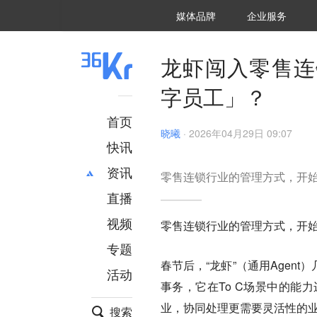
36氪Auto
数字时氪
企业号
未来消费
智能涌现
未来城市
启动Power on
媒体品牌
企业服务
企服点评
36氪出海
36氪研究院
潮生TIDE
36氪企服点评
36Kr研究院
36氪财经
职场bonus
36碳
后浪研究所
36Kr创新咨询
暗涌Waves
硬氪
氪睿研究院
龙虾闯入零售连
字员工」？
首页
晓曦
·
2026年04月29日 09:07
快讯
资讯
零售连锁行业的管理方式，开
直播
最新
推荐
创投
财经
视频
零售连锁行业的管理方式，开
汽车
AI
专题
科技
项目推荐
春节后，“龙虾”（通用Agen
活动
专精特新
安徽
事务，它在To C场景中的能
业，协同处理更需要灵活性的
搜索