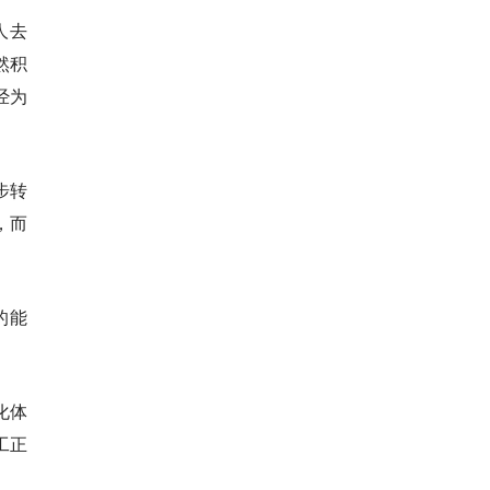
人去
然积
经为
步转
，而
的能
化体
工正