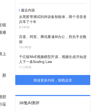
最近内容
从黑胶带测试到跨设备智能体，两个语音老
兵等了十年
任链
8小时前
很难
百度、阿里、腾讯重逢AI办公，胜负手在数
据
10小时前
得上
千亿级MoE视频模型开源，视频生成开始进
入下一条Scaling Law
11小时前
。那
阅读更多内容，狠戳这里
用部
36氪AI测评
虾应