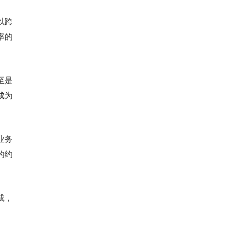
以跨
率的
至是
成为
业务
的约
成，