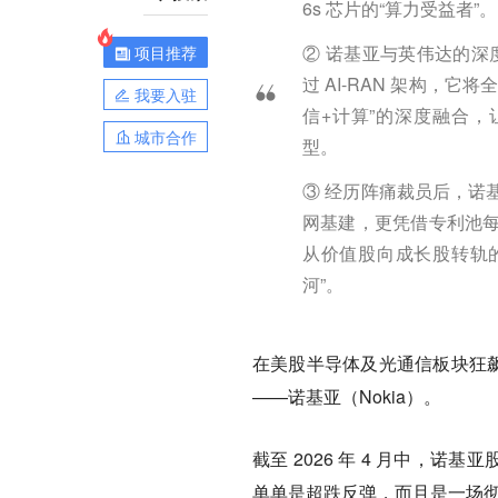
6s 芯片的“算力受益者”
② 诺基亚与英伟达的深度绑
项目推荐
过 AI-RAN 架构，
我要入驻
信+计算”的深度融合，
城市合作
型。
③ 经历阵痛裁员后，诺
网基建，更凭借专利池每年躺
从价值股向成长股转轨的
河”。
在美股半导体及光通信板块狂飙
——诺基亚（Nokia）。
截至 2026 年 4 月中，
单单是超跌反弹，而且是一场