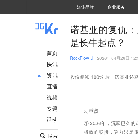
36氪Auto
数字时氪
企业号
未来消费
智能涌现
未来城市
启动Power on
媒体品牌
企业服务
企服点评
36氪出海
36氪研究院
潮生TIDE
36氪企服点评
36Kr研究院
36氪财经
职场bonus
36碳
后浪研究所
36Kr创新咨询
暗涌Waves
硬氪
氪睿研究院
诺基亚的复仇：从
是长牛起点？
首页
RockFlow U
·
2026年04月28日 12:
快讯
资讯
股价暴涨 100% 后，诺基亚
直播
最新
推荐
创投
财经
视频
汽车
AI
专题
划重点
科技
项目推荐
活动
专精特新
安徽
① 2026年，沉寂已
极致的联接，算力只是孤岛
搜索