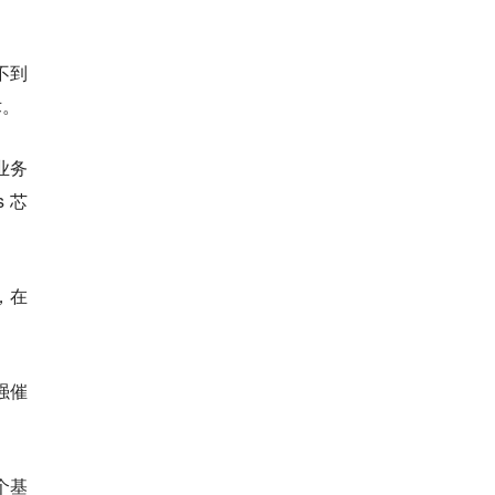
不到
术。
业务
 芯
，在
强催
万个基