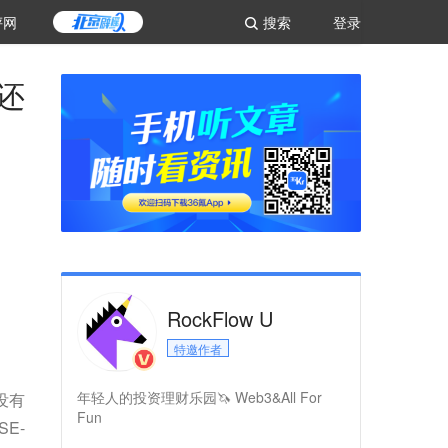
评网
搜索
登录
还
RockFlow U
特邀作者
年轻人的投资理财乐园🦄️ Web3&All For
没有
Fun
E-