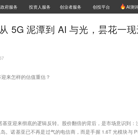
创投发布
项目推荐
核心服务
LP源计划
政府服务
投资人服务
创业者服务
创投平台
AI测
36氪Pro
VClub
VClub投资机构库
创投氪堂
城市之窗
投资机构职位推介
企业入驻
投资人认证
 5G 泥潭到 AI 与光，昙花一现
57
还将迎来怎样的估值重估？
久的诺基亚迎来彻底的逻辑反转。股价翻倍的背后，是市场意识到：
。诺基亚已不再是过气的电信商，而是手握 1.6T 光模块与 PS