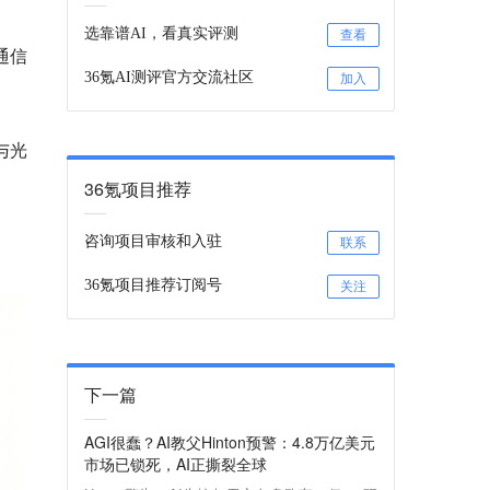
选靠谱AI，看真实评测
查看
通信
36氪AI测评官方交流社区
加入
与光
36氪项目推荐
咨询项目审核和入驻
联系
36氪项目推荐订阅号
关注
下一篇
AGI很蠢？AI教父Hinton预警：4.8万亿美元
市场已锁死，AI正撕裂全球