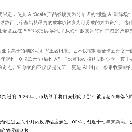
。
定，使其 AirScale 产品线蜕变为分布式的“微型 AI 训练场”
它将全球数百万个基站从昂贵的成本项转变为可分成的算力资产。这种
让诺基亚在 5.5G 收割期实现了从硬件贩卖到软件抽成的跨越
基亚以高于预期的毛利率王者归来。它不仅控制着全球五分之一
收 10 亿欧元“睡后收入”。RockFlow 投研团队认为，其正
奇点。它修筑的不仅仅是光纤，更是 AI 时代一条带收费站的
突进的 2026 年，市场终于将目光投向了那个被遗忘在角落的
诺基亚股价在过去六个月内反弹幅度超过 100%，创近十七年来新高。
彻底的逻辑切换。