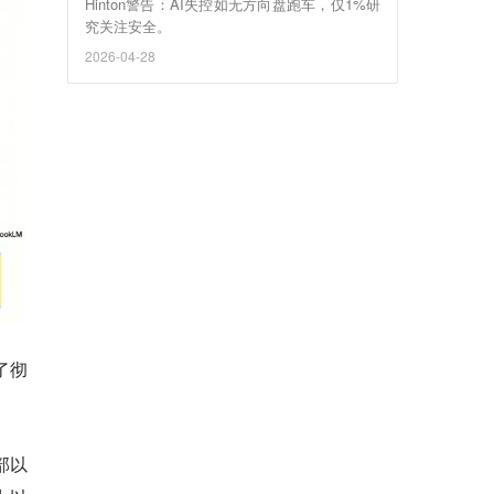
Hinton警告：AI失控如无方向盘跑车，仅1%研
究关注安全。
2026-04-28
了彻
部以