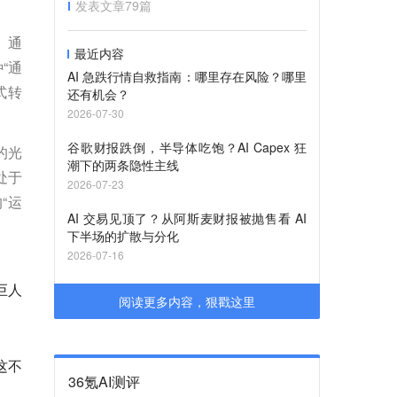
发表文章
79
篇
。通
最近内容
“通
AI 急跌行情自救指南：哪里存在风险？哪里
式转
还有机会？
2026-07-30
谷歌财报跌倒，半导体吃饱？AI Capex 狂
的光
潮下的两条隐性主线
处于
2026-07-23
“运
AI 交易见顶了？从阿斯麦财报被抛售看 AI
下半场的扩散与分化
2026-07-16
巨人
阅读更多内容，狠戳这里
这不
36氪AI测评