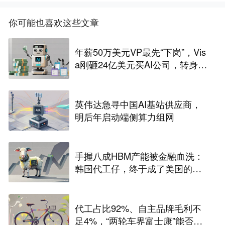
你可能也喜欢这些文章
年薪50万美元VP最先“下岗”，Vis
a刚砸24亿美元买AI公司，转身裁
2600人，还“先砍高管”？
英伟达急寻中国AI基站供应商，
明后年启动端侧算力组网
手握八成HBM产能被金融血洗：
韩国代工仔，终于成了美国的待
宰肥羊
代工占比92%、自主品牌毛利不
足4%，“两轮车界富士康”能否站