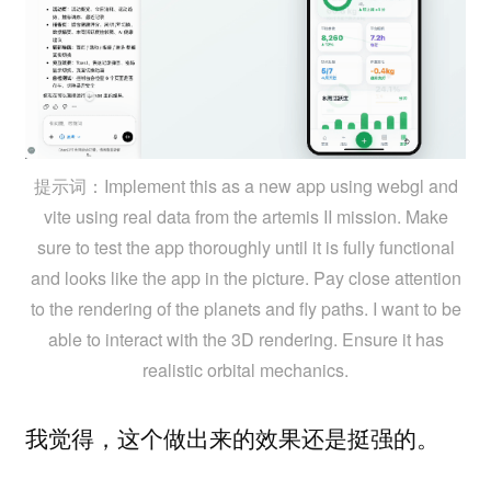
提示词：Implement this as a new app using webgl and
vite using real data from the artemis II mission. Make
sure to test the app thoroughly until it is fully functional
and looks like the app in the picture. Pay close attention
to the rendering of the planets and fly paths. I want to be
able to interact with the 3D rendering. Ensure it has
realistic orbital mechanics.
我觉得，这个做出来的效果还是挺强的。