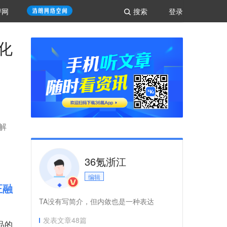
评网
搜索
登录
化
解
36氪浙江
编辑
正融
TA没有写简介，但内敛也是一种表达
发表文章
48
篇
品的