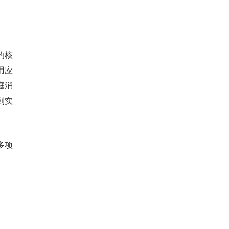
的核
用应
庭消
到实
多项