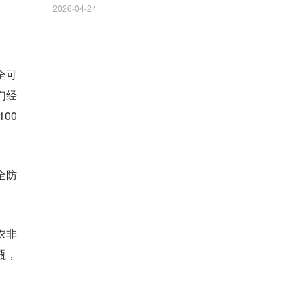
场景的高精度实时监测与直观影像回溯。
2026-04-24
全可
们经
00
全防
衣非
瓶，