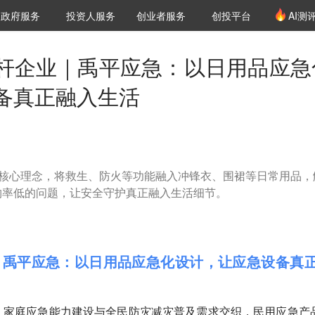
创投发布
项目推荐
核心服务
LP源计划
政府服务
投资人服务
创业者服务
创投平台
AI测
36氪Pro
VClub
VClub投资机构库
创投氪堂
城市之窗
投资机构职位推介
企业入驻
投资人认证
杆企业｜禹平应急：以日用品应急
备真正融入生活
为核心理念，将救生、防火等功能融入冲锋衣、围裙等日常用品，
购率低的问题，让安全守护真正融入生活细节。
｜禹平应急：以日用品应急化设计，让应急设备真
、家庭应急能力建设与全民防灾减灾普及需求交织，民用应急产