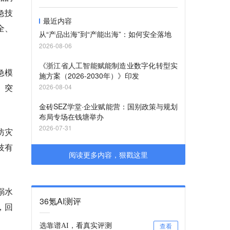
急技
最近内容
全、
从“产品出海”到“产能出海”：如何安全落地
2026-08-06
《浙江省人工智能赋能制造业数字化转型实
急模
施方案（2026-2030年）》印发
、突
2026-08-04
金砖SEZ学堂·企业赋能营：国别政策与规划
布局专场在钱塘举办
2026-07-31
防灾
技有
阅读更多内容，狠戳这里
溺水
36氪AI测评
，回
选靠谱AI，看真实评测
查看