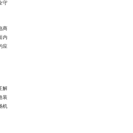
全守
电商
面内
的应
正解
急装
场机