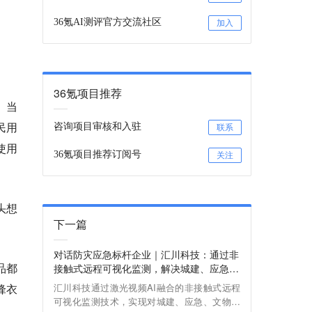
36氪AI测评官方交流社区
加入
36氪项目推荐
。当
民用
咨询项目审核和入驻
联系
使用
36氪项目推荐订阅号
关注
头想
下一篇
对话防灾应急标杆企业｜汇川科技：通过非
品都
接触式远程可视化监测，解决城建、应急、
文物保护监测难题
锋衣
汇川科技通过激光视频AI融合的非接触式远程
可视化监测技术，实现对城建、应急、文物等