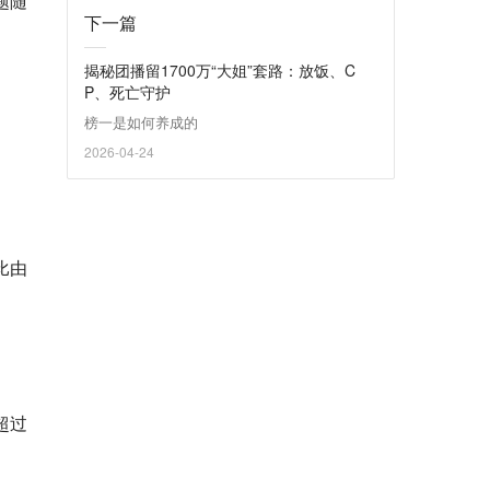
题随
下一篇
揭秘团播留1700万“大姐”套路：放饭、C
P、死亡守护
榜一是如何养成的
2026-04-24
比由
超过