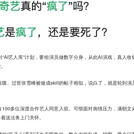
“AI艺人库”计划，要给演员做数字分身，从此AI演戏，真人收
放。
馏、过世张雪峰被做成skill的帖子相似，说白了，就是轮到演
100多位深度合作艺人同意入驻。可惜面对舆情压力，满朝文
争着送法务上门关怀。