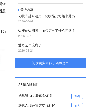
层转
最近内容
话题
化妆品越来越贵，化妆品公司越来越穷
2026-06-09
边涨价边倒闭，面包店出了什么问题？
因为
2026-05-19
爱奇艺早该疯了
2026-04-24
阅读更多内容，狠戳这里
36氪AI测评
选靠谱AI，看真实评测
查看
36氪AI测评官方交流社区
加入