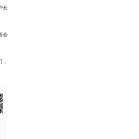
户长
阅会
订，