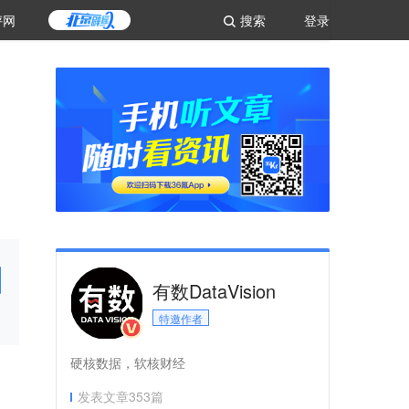
评网
搜索
登录
有数DataVision
特邀作者
硬核数据，软核财经
发表文章
353
篇