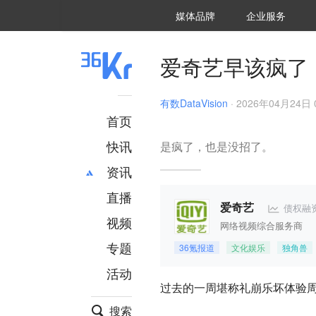
36氪Auto
数字时氪
企业号
未来消费
智能涌现
未来城市
启动Power on
媒体品牌
企业服务
企服点评
36氪出海
36氪研究院
潮生TIDE
36氪企服点评
36Kr研究院
36氪财经
职场bonus
36碳
后浪研究所
36Kr创新咨询
暗涌Waves
硬氪
氪睿研究院
爱奇艺早该疯了
有数DataVision
·
2026年04月24日 0
首页
快讯
是疯了，也是没招了。
资讯
直播
最新
推荐
债权融
爱奇艺
创投
财经
视频
网络视频综合服务商
汽车
AI
专题
36氪报道
文化娱乐
独角兽
科技
项目推荐
活动
专精特新
安徽
过去的一周堪称礼崩乐坏体验周
搜索