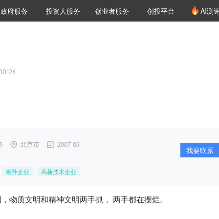
创投发布
项目推荐
核心服务
LP源计划
政府服务
投资人服务
创业者服务
创投平台
AI测
36氪Pro
VClub
VClub投资机构库
创投氪堂
城市之窗
投资机构职位推介
企业入驻
投资人认证
0:24
资
北京市
2007-03
我要联系
瞪羚企业
高新技术企业
，物质文明和精神文明两手抓， 两手都在摆烂。