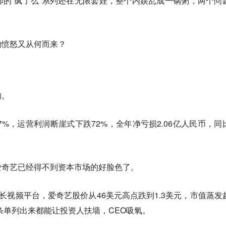
的“疯了么”系列还在无限套娃，整个内娱乱成一锅粥，两个问
的愤怒又从何而来？
的。
7%，运营利润断崖式下跌72%，全年净亏损2.06亿人民币，同
爱奇艺已经得不到资本市场的好脸色了。
的长视频平台，爱奇艺股价从46美元高点跌到1.3美元，市值蒸发
一条单列出来都能让投资人扶墙，CEO吸氧。