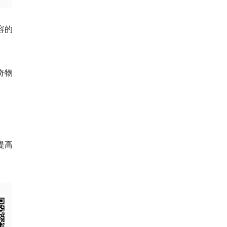
容的
奇物
提高