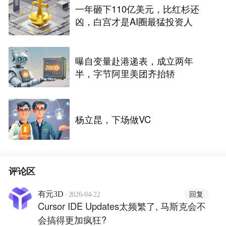
一年砸下110亿美元，比红杉还
凶，白宫才是AI圈最猛投资人
曝自变量赴港递表，成立两年
半，字节阿里美团齐抬轿
杨立昆，下场做VC
评论区
·
回复
有元3D
2026-04-22
Cursor IDE Updates太频繁了, 马斯克会不
会搞得更加疯狂?