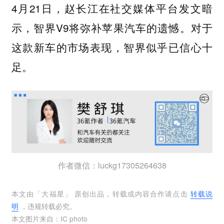
4月21日，赵长江在社交媒体平台发文暗
示，智界V9将弥补苹果汽车的遗憾。对于
这款新车的市场表现，智界似乎已信心十
足。
作者微信：luckg17305264638
本文由「
大福星
」 原创出品，转载或内容合作请点击
转载说
明
，违规转载必究。
本文图片来自：
IC photo