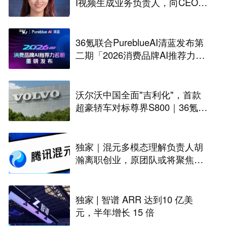
I视频生成业务负责人，向CEO陈
睿汇报
36氪联合PureblueAI清蓝发布第
二期「2026消费品牌AI推荐力名
册」
沃尔沃中国全面"吉利化"，首款
超豪轿车对标尊界S800｜36氪独
家
独家｜混元多模态理解负责人胡
瀚离职创业，原团队或将聚焦世
界模型
独家 | 智谱 ARR 达到10 亿美
元，半年增长 15 倍