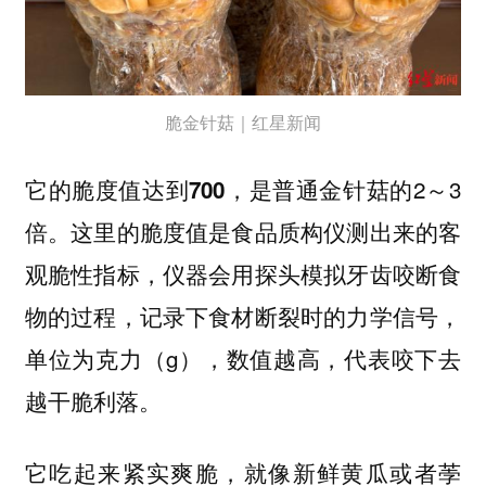
脆金针菇｜红星新闻
它的
，是普通金针菇的2～3
脆度值达到700
倍。这里的脆度值是食品质构仪测出来的客
观脆性指标，仪器会用探头模拟牙齿咬断食
物的过程，记录下食材断裂时的力学信号，
单位为克力（g），数值越高，代表咬下去
越干脆利落。
它吃起来
，就像新鲜黄瓜或者荸
紧实爽脆