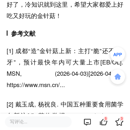
好了，冷知识就到这里，希望大家都爱上好
吃又好玩的金针菇！
参考文献
[1] 成都“造”金针菇上新：主打“脆”还不“卡
牙”，预计最快年内可大量上市[EB/OL].
MSN, (2026-04-03)[2026-04-14].
https://www.msn.cn/...
[2] 戴玉成, 杨祝良. 中国五种重要食用菌学
名新注[J]. 菌物学报, 2018, 37(12): 1572-
5
3
写评论...
1577.