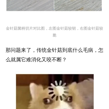
金针菇菌柄切片对比图，左图金针菇较韧，右图金针菇较
脆
那问题来了，传统金针菇到底什么毛病，怎
么就属它难消化又咬不断？