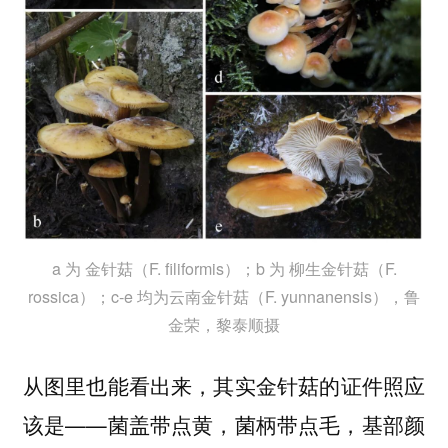
a 为 金针菇（F. filiformis）；b 为 柳生金针菇（F.
rossica）；c-e 均为云南金针菇（F. yunnanensis），鲁
金荣，黎泰顺摄
从图里也能看出来，其实金针菇的证件照应
该是——菌盖带点黄，菌柄带点毛，基部颜