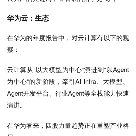
华为云：生态
在华为的年度报告中，对云计算有以下的观
察：
云计算从“以大模型为中心”演进到“以Agent
为中心”的新阶段，牵引AI Infra、大模型、
Agent开发平台、行业Agent等全栈能力快速
演进。
在华为看来，四股力量趋势正在重塑产业格