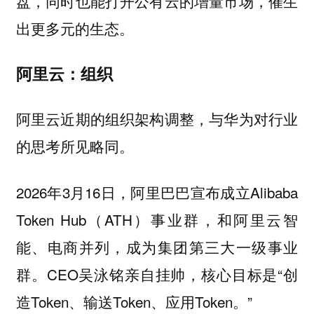
盘，同时也能打开公有云的增量市场，催生
出更多元的生态。
阿里云：组织
阿里云近期的组织架构调整，与华为对行业
的思考所见略同。
2026年3月16日，阿里巴巴宣布成立Alibaba
Token Hub（ATH）事业群，和阿里云智
能、电商并列，成为集团第三大一级事业
群。CEO吴泳铭亲自挂帅，核心目标是“创
造Token、输送Token、应用Token。”