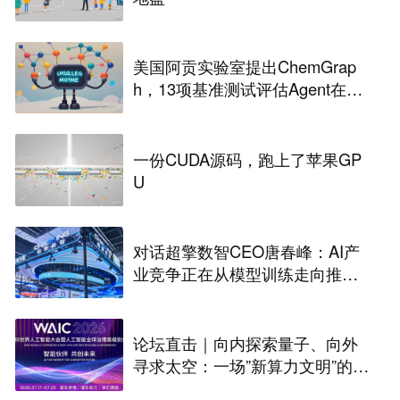
美国阿贡实验室提出ChemGrap
h，13项基准测试评估Agent在计
算化学领域价值
一份CUDA源码，跑上了苹果GP
U
对话超擎数智CEO唐春峰：AI产
业竞争正在从模型训练走向推理
落地，全栈方案加速企业智能化
应用
论坛直击｜向内探索量子、向外
寻求太空：一场”新算力文明”的起
点对话