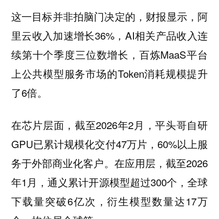
这一目标并非拍脑门决定的，财报显示，阿
里云收入加速增长36%，AI相关产品收入连
续第十个季度三位数增长，百炼MaaS平台
上公共模型服务市场的Token消耗规模提升
了6倍。
在芯片层面，截至2026年2月，平头哥自研
GPU已累计规模化交付47万片，60%以上服
务于外部商业化客户。在应用层，截至2026
年1月，通义累计开源模型超过300个，全球
下载量突破6亿次，衍生模型数量达17万