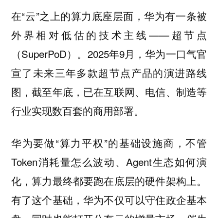
在“云”之上的算力底座层面，华为有一条被
外界相对低估的技术主线——超节点
（SuperPoD）。2025年9月，华为一口气官
宣了未来三年多款超节点产品的演进路线
图，截至年底，已在互联网、电信、制造等
行业实现数百套的商用部署。
华为要做“算力平权”的基础设施商，不管
Token消耗量怎么波动、Agent生态如何演
化，算力最终都要跑在底层的硬件架构上。
有了这个基础，华为不仅可以守住政企基本