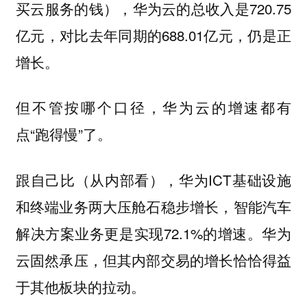
买云服务的钱），华为云的总收入是720.75
亿元，对比去年同期的688.01亿元，仍是正
增长。
但不管按哪个口径，华为云的增速都有
点“跑得慢”了。
，华为ICT基础设施
跟自己比（从内部看）
和终端业务两大压舱石稳步增长，智能汽车
解决方案业务更是实现72.1%的增速。华为
云固然承压，但其内部交易的增长恰恰得益
于其他板块的拉动。