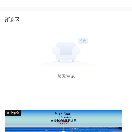
评论区
暂无评论
商业策划