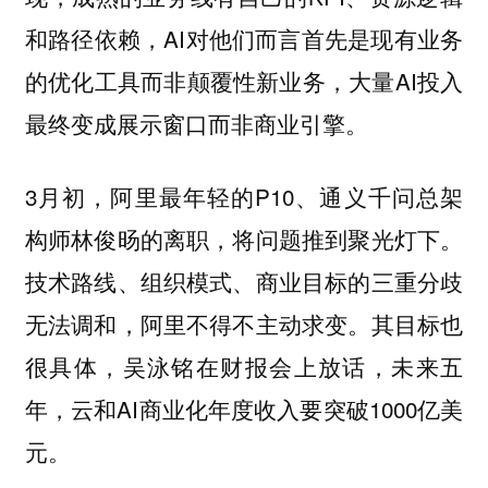
和路径依赖，AI对他们而言首先是现有业务
的优化工具而非颠覆性新业务，大量AI投入
最终变成展示窗口而非商业引擎。
3月初，阿里最年轻的P10、通义千问总架
构师林俊旸的离职，将问题推到聚光灯下。
技术路线、组织模式、商业目标的三重分歧
无法调和，阿里不得不主动求变。其目标也
很具体，吴泳铭在财报会上放话，未来五
年，云和AI商业化年度收入要突破1000亿美
元。