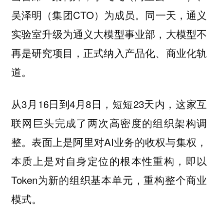
吴泽明（集团CTO）为成员。同一天，通义
实验室升级为通义大模型事业部，大模型不
再是研究项目，正式纳入产品化、商业化轨
道。
从3月16日到4月8日，短短23天内，这家互
联网巨头完成了两次高密度的组织架构调
整。表面上是阿里对AI业务的收权与集权，
本质上是对自身定位的根本性重构，即以
Token为新的组织基本单元，重构整个商业
模式。