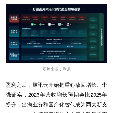
图片来源：腾讯
盈利之后，腾讯云开始把重心放回增长。李
强证实，2026年营收增长预期会比2025年
提升，出海业务和国产化替代成为两大新支