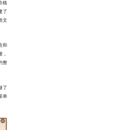
价格
建了
销文
性和
绪，
的整
做了
菜单