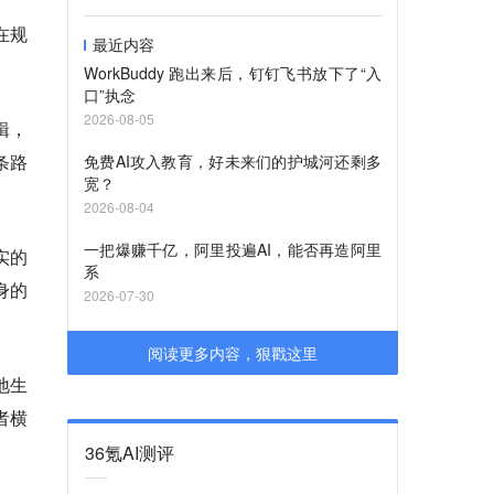
在规
最近内容
WorkBuddy 跑出来后，钉钉飞书放下了“入
口”执念
2026-08-05
辑，
条路
免费AI攻入教育，好未来们的护城河还剩多
宽？
2026-08-04
一把爆赚千亿，阿里投遍AI，能否再造阿里
实的
系
身的
2026-07-30
阅读更多内容，狠戳这里
地生
者横
36氪AI测评