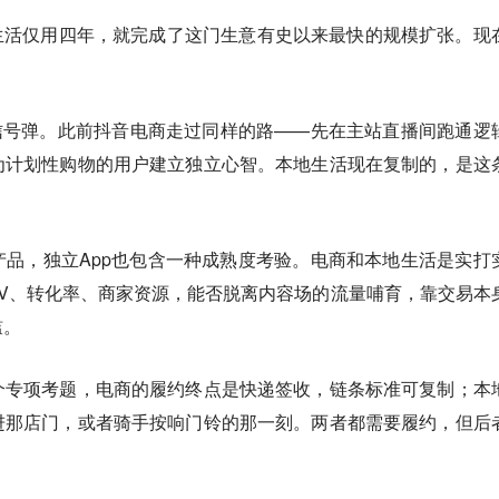
本地生活仅用四年，就完成了这门生意有史以来最快的规模扩张。现
。
信号弹。此前抖音电商走过同样的路——
先在主站直播间跑通逻
为计划性购物的用户建立独立心智。本地生活现在复制的，是这
品，独立App也包含一种成熟度考验。电商和本地生活是实打
V、转化率、商家资源，能否脱离内容场的流量哺育，靠交易本
槛。
个专项考题，电商的履约终点是快递签收，链条标准可复制；本
进那店门，或者骑手按响门铃的那一刻。两者都需要履约，但后