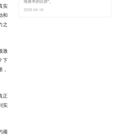
络效率的比拼"。
真实
2026-04-16
动和
力之
频激
？下
晰，
真正
到实
的顽