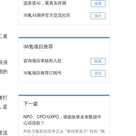
选靠谱AI，看真实评测
查看
36氪AI测评官方交流社区
加入
二者
36氪项目推荐
扮演
咨询项目审核和入驻
联系
图的
36氪项目推荐订阅号
关注
餐打
下一篇
，是
NPO、CPO与XPO，谁能执掌未来数据中
心话语权？
AI算力集群的竞争正从 "单纯堆算力" 转向 "网
里流