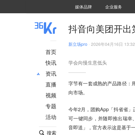
36氪Auto
数字时氪
企业号
未来消费
智能涌现
未来城市
启动Power on
媒体品牌
企业服务
企服点评
36氪出海
36氪研究院
潮生TIDE
36氪企服点评
36Kr研究院
36氪财经
职场bonus
36碳
后浪研究所
36Kr创新咨询
暗涌Waves
硬氪
氪睿研究院
抖音向美团开出
新立场pro
·
2026年04月16日 13:32
首页
快讯
学会向慢生意低头
资讯
字节有一套成熟的产品路径：
直播
最新
推荐
向市场。
创投
财经
视频
汽车
AI
专题
今年2月，团购App「抖省省
科技
项目推荐
活动
专精特新
安徽
可一键同步，并随即推出瑞幸、
音即送」，官方表示这是基于
搜索