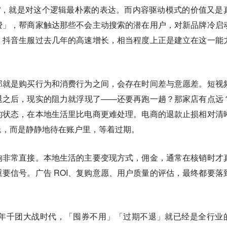
”，就是对这个逻辑最朴素的表达。而内容驱动模式的价值又是
费」，帮商家触达那些不会主动搜索的潜在用户，对新品牌冷启
。抖音生服过去几年的高速增长，相当程度上正是建立在这一能
那就是购买行为和消费行为之间，会存在时间差与意愿差。
短视
退之后，现实的阻力就浮现了——还要再跑一趟？那家店有点远
的状态，在本地生活里比电商更难处理。电商的退款止损相对清
退，而是静静地待在账户里，等着过期。
响非常直接。本地生活的主要变现方式，佣金，通常在核销时才
要信号。广告 ROI、复购意愿、用户质量的评估，最终都要落
0年千团大战时代，「囤券不用」「过期不退」就已经是全行业