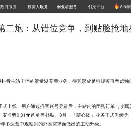
创投发布
项目推荐
核心服务
LP源计划
政府服务
投资人服务
创业者服务
创投平台
AI测
36氪Pro
VClub
VClub投资机构库
创投氪堂
城市之窗
投资机构职位推介
企业入驻
投资人认证
第二炮：从错位竞争，到贴脸抢地
用抖音主站丰沛的流量滋养新业务，待其形成足够规模再考虑独
」正式上线，用户通过抖音账号登录后，主站内的团购订单与收藏
麦当劳0.01元首单等补贴。3月，「随心团」业务正式升级为
一年多运营中观察到的外卖需求而做出的主动升级。