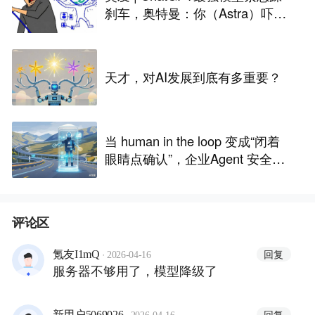
刹车，奥特曼：你（Astra）吓到
我了
天才，对AI发展到底有多重要？
当 human in the loop 变成“闭着
眼睛点确认”，企业Agent 安全还
能靠谁？
评论区
·
回复
氪友I1mQ
2026-04-16
服务器不够用了，模型降级了
·
回复
新用户5069026