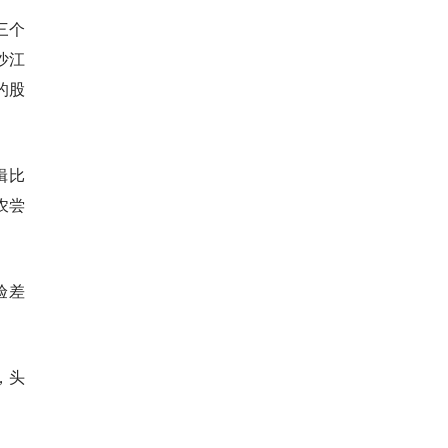
三个
沙江
的股
辑比
农尝
验差
，头