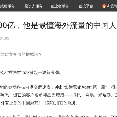
创投发布
项目推荐
核心服务
LP源计划
政府服务
投资人服务
创业者服务
创投平台
AI测
36氪Pro
VClub
VClub投资机构库
创投氪堂
城市之窗
投资机构职位推介
企业入驻
投资人认证
着30亿，他是最懂海外流量的中国人
01:05
术能建立多深的护城河？
卖水人”在资本市场掀起一波新浪潮。
营销的钛动科技向港交所递表，冲刺“出海营销Agent第一股”。很
不熟悉，但它的客户名单却星光熠熠——腾讯、网易、米哈游、
海外有业务的中国游戏厂商都在用它的服务。