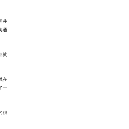
网并
卖通
然就
钱在
了一
的积