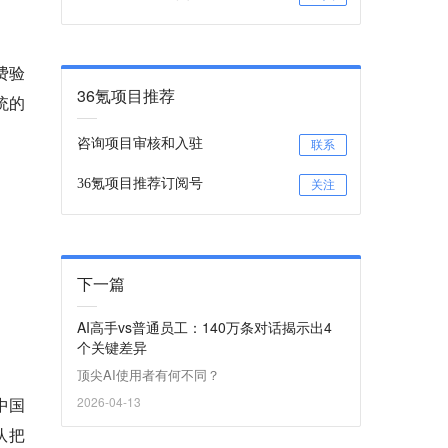
费验
36氪项目推荐
统的
咨询项目审核和入驻
联系
36氪项目推荐订阅号
关注
下一篇
AI高手vs普通员工：140万条对话揭示出4
个关键差异
顶尖AI使用者有何不同？
中国
2026-04-13
队把