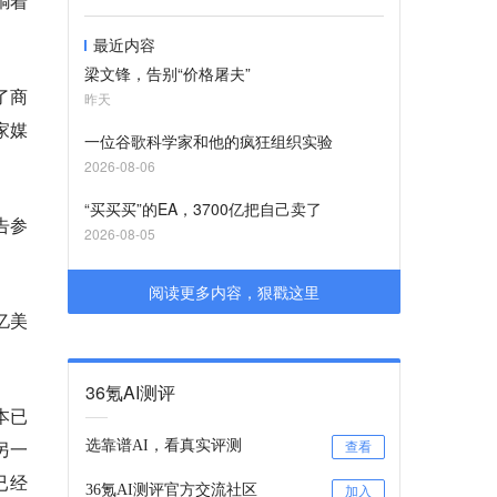
躺着
最近内容
梁文锋，告别“价格屠夫”
了商
昨天
家媒
一位谷歌科学家和他的疯狂组织实验
2026-08-06
“买买买”的EA，3700亿把自己卖了
告参
2026-08-05
阅读更多内容，狠戳这里
亿美
36氪AI测评
本已
另一
选靠谱AI，看真实评测
查看
已经
36氪AI测评官方交流社区
加入