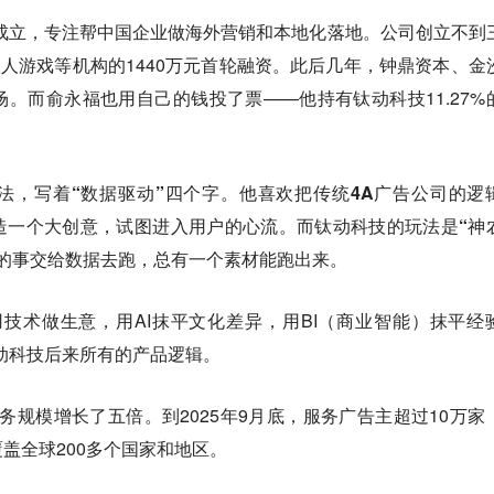
式成立，专注帮中国企业做海外营销和本地化落地。公司创立不到
人人游戏等机构的1440万元首轮融资。此后几年，钟鼎资本、金
。而俞永福也用自己的钱投了票——他持有钛动科技11.27%
法，写着“数据驱动”四个字。他喜欢把传统4A广告公司的逻
造一个大创意，试图进入用户的心流。而钛动科技的玩法是“神
的事交给数据去跑，总有一个素材能跑出来。
技术做生意，用AI抹平文化差异，用BI（商业智能）抹平经
动科技后来所有的产品逻辑。
的业务规模增长了五倍。到2025年9月底，服务广告主超过10万家
盖全球200多个国家和地区。