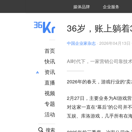
36氪Auto
数字时氪
企业号
未来消费
智能涌现
未来城市
启动Power on
媒体品牌
企业服务
企服点评
36氪出海
36氪研究院
潮生TIDE
36氪企服点评
36Kr研究院
36氪财经
职场bonus
36碳
后浪研究所
36Kr创新咨询
暗涌Waves
硬氪
氪睿研究院
36岁，账上躺
中国企业家杂志
·
2026年04月13日 
首页
快讯
AI时代下，一家营销公司靠技
资讯
2026年的春天，游戏行业的“
直播
最新
推荐
创投
财经
视频
2月27日，主要业务为AI游戏
汽车
AI
专题
对这家一直在“幕后”的公司并
科技
项目推荐
活动
专精特新
安徽
互娱、库洛游戏，几乎所有在
搜索