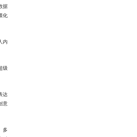
数据
模化
人内
超级
表达
创意
、多