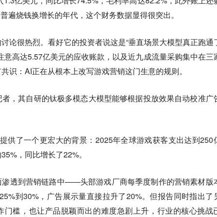
1.3亿美元，同比增长74.5%，毛利率高达82.2%，此外账上还
I公司普遍烧钱换增长的年代，这个财务数据显得很突出。
讨论很热烈。看好它的投资者说这是“垂直场景大模型真正跑通
注意高达5.57亿美元的应收账款，以及近九成流量采购集中在三
共识：AI正在从根本上改写游戏营销这门生意的规则。
记者，其自研的钛极多模态大模型能够根据投放效果自动校准广
业报告提供了一个更宏大的背景：2025年全球游戏获客支出达到250
35%，同比增长了22%。
面渗透到营销链路中——头部游戏厂商每季度制作的营销素材版
增长25%到30%，广告展示量直接拉升了20%。但报告同时指出了
创作门槛，也让产品脱颖而出的难度急剧上升，
行业的核心挑战