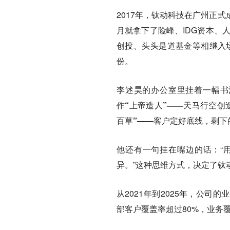
2017年，钛动科技在广州正
月就拿下了险峰、IDG资本、
创投、头头是道基金等相继入场
份。
李述昊的办公室里挂着一幅书
作“上帝造人”——天马行空创
百草”——客户定好底线，剩下
他还有一句挂在嘴边的话：“用
异。”这种思维方式，决定了钛
从2021年到2025年，公司
部客户覆盖率超过80%，业务覆