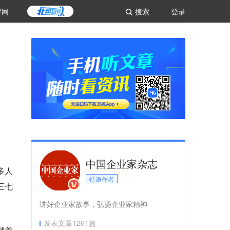
评网
搜索
登录
中国企业家杂志
多人
特邀作者
三七
讲好企业家故事，弘扬企业家精神
发表文章
1261
篇